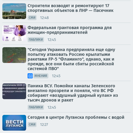
Строители возводят и ремонтируют 17
спортивных объектов в ЛНР — Пасечник
12:48
СМИ
Федеральная грантовая программа для
женщин-предпринимателей
12:45
ПАБЛИКИ
"Сегодня Украина предприняла еще одну
попытку атаковать Россию крылатыми
ракетами FP-5 "Фламинго", однако, как и
прежде, все они были сбиты российской
системой ПВО"
12:45
МНЕНИЯ
Паника ВСУ. Помойки каналы Зеленского
внезапно прозрели и поняли, что ВС РФ
собирают «воздушный ударный кулак» из
тысяч дронов и ракет
12:45
ПАБЛИКИ
Сегодня в центре Луганска проблемы с водой
12:27
СМИ