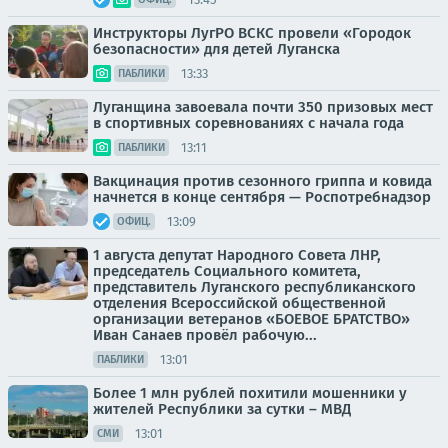
Инструкторы ЛугРО ВСКС провели «Городок
безопасности» для детей Луганска
13:33
ПАБЛИКИ
Луганщина завоевала почти 350 призовых мест
в спортивных соревнованиях с начала года
13:11
ПАБЛИКИ
Вакцинация против сезонного гриппа и ковида
начнется в конце сентября — Роспотребнадзор
13:09
ОФИЦ.
1 августа депутат Народного Совета ЛНР,
председатель Социального комитета,
представитель Луганского республиканского
отделения Всероссийской общественной
организации ветеранов «БОЕВОЕ БРАТСТВО»
Иван Санаев провёл рабочую...
13:01
ПАБЛИКИ
Более 1 млн рублей похитили мошенники у
жителей Республики за сутки – МВД
13:01
СМИ