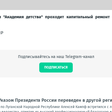
и "Академия детства" проходит капитальный ремонт
НР
Подписывайтесь на наш Telegram-канал
ПОДПИСАТЬСЯ
Указом Президента России переведен в другой ре
 по Луганской Народной Республике Алексей Кампф встретился с л
 ведомства, отметив их высокий профессионализм.«Я благодарю ве