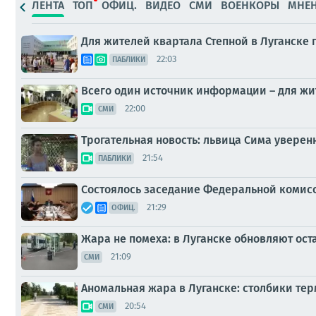
ЛЕНТА
ТОП
ОФИЦ.
ВИДЕО
СМИ
ВОЕНКОРЫ
МНЕ
Для жителей квартала Степной в Луганске
22:03
ПАБЛИКИ
Всего один источник информации – для жит
22:00
СМИ
Трогательная новость: львица Сима уверенн
21:54
ПАБЛИКИ
Состоялось заседание Федеральной комис
21:29
ОФИЦ.
Жара не помеха: в Луганске обновляют ост
21:09
СМИ
Аномальная жара в Луганске: столбики те
20:54
СМИ