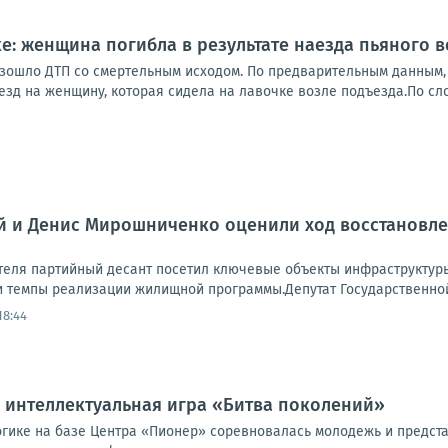
ке: женщина погибла в результате наезда пьяного 
зошло ДТП со смертельным исходом. По предварительным данным, 
зд на женщину, которая сидела на лавочке возле подъезда.По сло
й и Денис Мирошниченко оценили ход восстановле
теля партийный десант посетил ключевые объекты инфраструктуры
темпы реализации жилищной программы.Депутат Государственной 
18:44
 интеллектуальная игра «Битва поколений»
логике на базе Центра «Пионер» соревновалась молодежь и предст