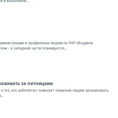
и и выполняли...
администрации и профильных ведомств ЛНР обсудили
м - в западной части планируется...
хаживать за питомцами
 о тех, кто заботится» помогает пожилым людям организовать
..