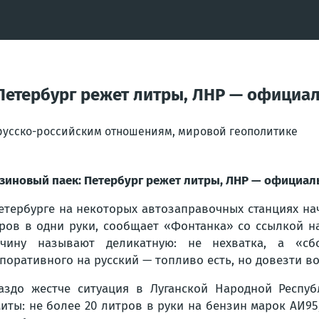
Петербург режет литры, ЛНР — официа
орусско-российским отношениям, мировой геополитике
зиновый паек: Петербург режет литры, ЛНР — официал
етербурге на некоторых автозаправочных станциях на
ров в одни руки, сообщает «Фонтанка» со ссылкой н
ичину называют деликатную: не нехватка, а «сб
поративного на русский — топливо есть, но довезти во
аздо жестче ситуация в Луганской Народной Респу
иты: не более 20 литров в руки на бензин марок АИ95