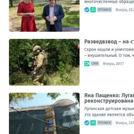
многочисленные обращен
Вчера, 23:
ЛУГАНСК
Разведвзвод – на 
Схрон нашли и уничтожи
– внушительный. О том, 
Вчера, 20:17
СМИ
Яна Пащенко: Луга
реконструирована
Луганская детская музы
это здание является объ
Вчера, 23:
ЛУГАНСК