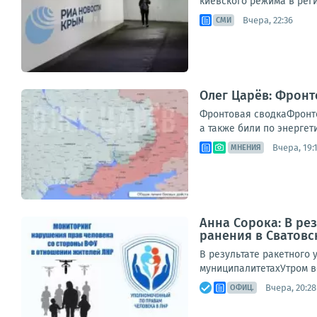
киевского режима в рег
Вчера, 22:36
СМИ
Олег Царёв: Фронт
Фронтовая сводкаФронто
а также били по энергет
Вчера, 19:
МНЕНИЯ
Анна Сорока: В ре
ранения в Сватов
В результате ракетного 
муниципалитетахУтром в
Вчера, 20:28
ОФИЦ.