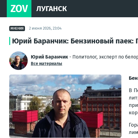
ZOV
ЛУГАНСК
2 июня 2026, 23:04
МНЕНИЯ
Юрий Баранчик: Бензиновый паек: 
Юрий Баранчик
- Политолог, эксперт по бел
Все материалы
Бен
В П
лит
пр
кор
Гор
лим