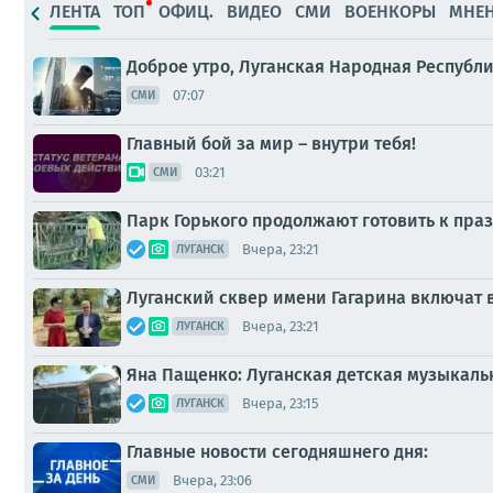
ЛЕНТА
ТОП
ОФИЦ.
ВИДЕО
СМИ
ВОЕНКОРЫ
МНЕ
Доброе утро, Луганская Народная Республи
07:07
СМИ
Главный бой за мир – внутри тебя!
03:21
СМИ
Парк Горького продолжают готовить к пр
Вчера, 23:21
ЛУГАНСК
Луганский сквер имени Гагарина включат
Вчера, 23:21
ЛУГАНСК
Яна Пащенко: Луганская детская музыкальн
Вчера, 23:15
ЛУГАНСК
Главные новости сегодняшнего дня:
Вчера, 23:06
СМИ