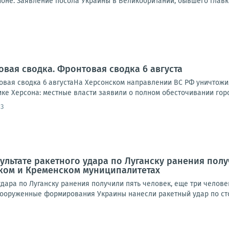
ионе. Заявление посола Украины в Великобритании, бывшего главк
овая сводка. Фронтовая сводка 6 августа
вая сводка 6 августаНа Херсонском направлении ВС РФ уничтожи
ике Херсона: местные власти заявили о полном обесточивании города
13
зультате ракетного удара по Луганску ранения пол
ском и Кременском муниципалитетах
удара по Луганску ранения получили пять человек, еще три челов
ооруженные формирования Украины нанесли ракетный удар по сто