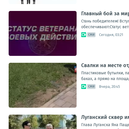
Главный бой за мир
Стань победителем! Всту
обеспечивают:Статус вет
Сегодня, 03:21
СМИ
Свалки на месте от
Пластиковые бутылки, па
баках, а прямо на площа
Вчера, 20:45
СМИ
Луганский сквер 
Глава Луганска Яна Пащ