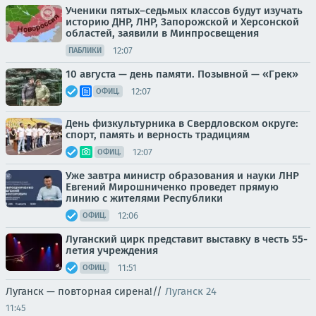
Ученики пятых–седьмых классов будут изучать
историю ДНР, ЛНР, Запорожской и Херсонской
областей, заявили в Минпросвещения
12:07
ПАБЛИКИ
10 августа — день памяти. Позывной — «Грек»
12:07
ОФИЦ.
День физкультурника в Свердловском округе:
спорт, память и верность традициям
12:07
ОФИЦ.
Уже завтра министр образования и науки ЛНР
Евгений Мирошниченко проведет прямую
линию с жителями Республики
12:06
ОФИЦ.
Луганский цирк представит выставку в честь 55-
летия учреждения
11:51
ОФИЦ.
Луганск — повторная сирена!//
Луганск 24
11:45