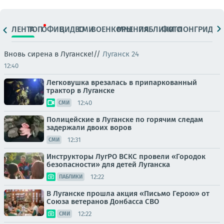
ЛЕНТА
ТОП
ОФИЦ.
ВИДЕО
СМИ
ВОЕНКОРЫ
МНЕНИЯ
ПАБЛИКИ
ФОТО
ЛОНГРИДЫ
Вновь сирена в Луганске!//
Луганск 24
12:40
Легковушка врезалась в припаркованный
трактор в Луганске
12:40
СМИ
Полицейские в Луганске по горячим следам
задержали двоих воров
12:31
СМИ
Инструкторы ЛугРО ВСКС провели «Городок
безопасности» для детей Луганска
12:22
ПАБЛИКИ
В Луганске прошла акция «Письмо Герою» от
Союза ветеранов Донбасса СВО
12:22
СМИ