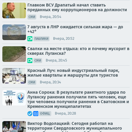
Главком ВСУ Драпатый начал ставить
преданных ему коррупционеров на должности
Вчера, 20:54
СМИ
7 августа в ЛНР ожидается сильная жара — до
+42°
Вчера, 20:52
ПАБЛИКИ
Свалки на месте отдыха: кто и почему мусорит в
скверах Луганска?
Вчера, 20:45
СМИ
Красный Луч: новый индустриальный парк,
жилые кварталы и маршруты для туристов
Вчера, 20:34
СМИ
Анна Сорока: В результате ракетного удара по
Луганску ранения получили пять человек, еще
три человека получили ранения в Сватовском и
Кременском муниципалитетах
Вчера, 20:28
ОФИЦ.
Виктор Водолацкий: Сегодня работал на
территории Свердловского муниципального