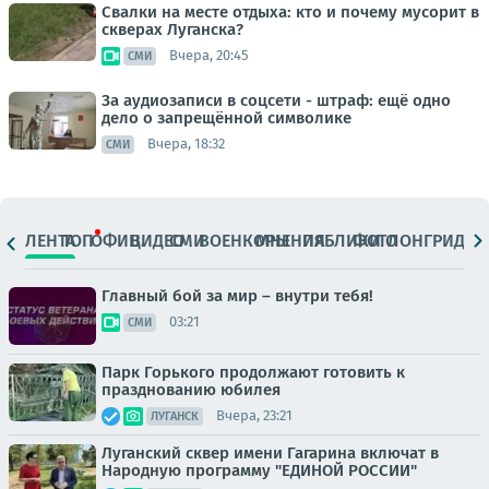
Свалки на месте отдыха: кто и почему мусорит в
скверах Луганска?
Вчера, 20:45
СМИ
За аудиозаписи в соцсети - штраф: ещё одно
дело о запрещённой символике
Вчера, 18:32
СМИ
ЛЕНТА
ТОП
ОФИЦ.
ВИДЕО
СМИ
ВОЕНКОРЫ
МНЕНИЯ
ПАБЛИКИ
ФОТО
ЛОНГРИДЫ
Главный бой за мир – внутри тебя!
03:21
СМИ
Парк Горького продолжают готовить к
празднованию юбилея
Вчера, 23:21
ЛУГАНСК
Луганский сквер имени Гагарина включат в
Народную программу "ЕДИНОЙ РОССИИ"