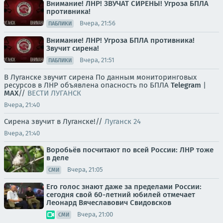
Внимание! ЛНР! ЗВУЧАТ СИРЕНЫ! Угроза БПЛА
противника!
Вчера, 21:56
ПАБЛИКИ
Внимание! ЛНР! Угроза БПЛА противника!
Звучит сирена!
Вчера, 21:51
ПАБЛИКИ
В Луганске звучит сирена По данным мониторинговых
ресурсов в ЛНР объявлена опасность по БПЛА
Telegram
|
MAX
//
ВЕСТИ ЛУГАНСК
Вчера, 21:40
Сирена звучит в Луганске!//
Луганск 24
Вчера, 21:40
Воробьёв посчитают по всей России: ЛНР тоже
в деле
Вчера, 21:05
СМИ
Его голос знают даже за пределами России:
сегодня свой 60-летний юбилей отмечает
Леонард Вячеславович Свидовсков
Вчера, 21:00
СМИ