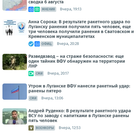
сводка 6 августа
Вчера, 19:13
МНЕНИЯ
Анна Сорока: В результате ракетного удара по
Луганску ранения получили пять человек, еще
три человека получили ранения в Сватовском и
Кременском муниципалитетах
Вчера, 20:28
ОФИЦ.
Разведвзвод – на страже безопасности: еще
один тайник ВФУ обнаружен на территории
ЛНР
Вчера, 20:17
СМИ
Утром в Луганске ВФУ нанесли ракетный удар:
ранены пятеро
Вчера, 13:06
СМИ
Андрей Руденко: В результате ракетного удара
ВСУ по заводу с напитками в Луганске ранены
пять человек
Вчера, 12:53
ВОЕНКОРЫ