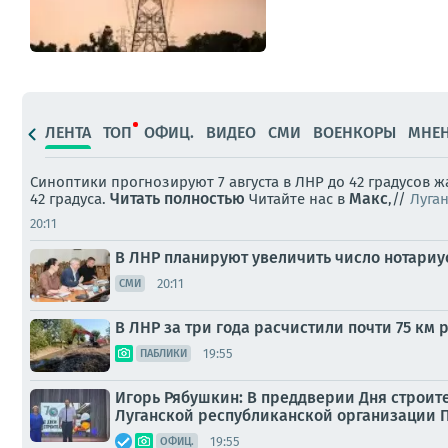
ЛЕНТА
ТОП
ОФИЦ.
ВИДЕО
СМИ
ВОЕНКОРЫ
МНЕ
Синоптики прогнозируют 7 августа в ЛНР до 42 градусов 
Читать полностью
Макс
42 градуса.
Читайте нас в
,//
Луга
20:11
В ЛНР планируют увеличить число нотариу
20:11
СМИ
В ЛНР за три года расчистили почти 75 км 
19:55
ПАБЛИКИ
Игорь Рябушкин: В преддверии Дня строите
Луганской республиканской организации П
19:55
ОФИЦ.