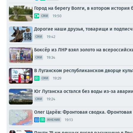
Город на берегу Волги, в котором история
19:50
СМИ
Дорогие наши друзья, товарищи и подписч
19:42
СМИ
Боксёр из ЛНР взял золото на всероссийс
19:34
СМИ
В Луганском республиканском дворце кул
19:29
СМИ
Юг Луганска остался без воды из-за авари
19:24
СМИ
Олег Царёв: Фронтовая сводка. Фронтовая 
19:13
МНЕНИЯ
Почти 75 км речных русел расчищено в Ре