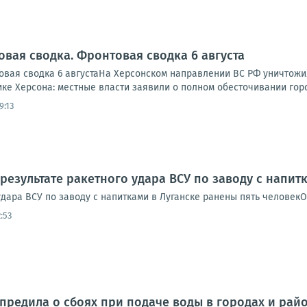
овая сводка. Фронтовая сводка 6 августа
вая сводка 6 августаНа Херсонском направлении ВС РФ уничтожи
ике Херсона: местные власти заявили о полном обесточивании города
9:13
 результате ракетного удара ВСУ по заводу с напит
удара ВСУ по заводу с напитками в Луганске ранены пять человек
:53
предила о сбоях при подаче воды в городах и райо