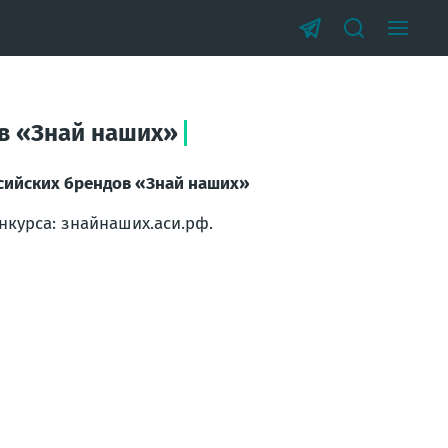
ов «Знай наших»
ссийских брендов «Знай наших»
нкурса: знайнаших.аси.рф.