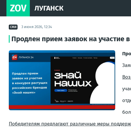
ZOV
ЛУГАНСК
3 июня 2026, 12:34
СМИ
Продлен прием заявок на участие 
Про
Зая
Воз
уча
отд
бол
Победителям предлагают различные меры поддерж