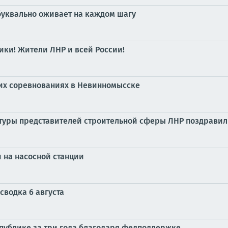
 буквально оживает на каждом шагу
ики! Жители ЛНР и всей России!
ких соревнованиях в Невинномысске
ьтуры представителей строительной сферы ЛНР поздравил
и на насосной станции
сводка 6 августа
спублике за три года благодаря федподдержке