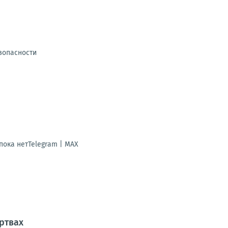
зопасности
ока нетTelegram | MAX
ртвах