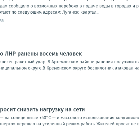
да» сообщило о возможных перебоях в подаче воды в городах и ра
ают по следующим адресам: Луганск: квартал...
36
 по ЛНР ранены восемь человек
нанесён ракетный удар. В Артёмовском районе ранения получили п
ниципальном округе.В Кременском округе беспилотник атаковал ча
росит снизить нагрузку на сети
 — на солнце выше +50°C — и массового использования кондицио
кэнерго» перешло на усиленный режим работы.Жителей просят не в