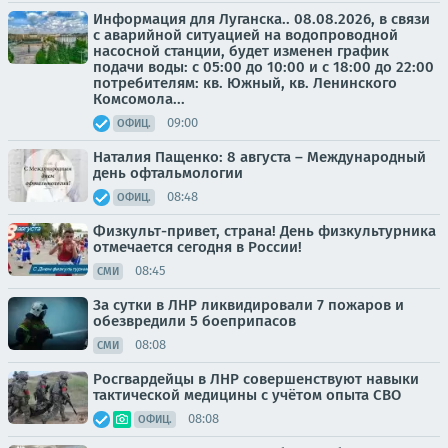
Информация для Луганска.. 08.08.2026, в связи
с аварийной ситуацией на водопроводной
насосной станции, будет изменен график
подачи воды: с 05:00 до 10:00 и с 18:00 до 22:00
потребителям: кв. Южный, кв. Ленинского
Комсомола...
09:00
ОФИЦ.
Наталия Пащенко: 8 августа – Международный
день офтальмологии
08:48
ОФИЦ.
Физкульт-привет, страна! День физкультурника
отмечается сегодня в России!
08:45
СМИ
За сутки в ЛНР ликвидировали 7 пожаров и
обезвредили 5 боеприпасов
08:08
СМИ
Росгвардейцы в ЛНР совершенствуют навыки
тактической медицины с учётом опыта СВО
08:08
ОФИЦ.