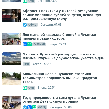
Сегодня, 08:01
СМИ
Аферисты похитили у жителей республики
свыше миллиона рублей за сутки, используя
распространенную схему
Сегодня, 07:03
ОФИЦ.
Для жителей квартала Степной в Луганске
прошел праздник двора
Вчера, 22:03
ПАБЛИКИ
Марочко: Драпатый распорядился начать
мясные штурмы на дружковском участке в ДНР
Сегодня, 01:12
СМИ
Аномальная жара в Луганске: столбики
термометров поднялись выше 40 градусов
тепла
Вчера, 20:54
СМИ
Труд, преданность и сила духа: в Луганске
отметили День физкультурника
Сегодня, 08:08
ОФИЦ.