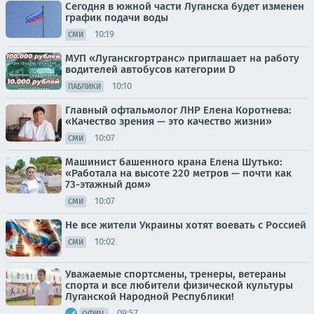
Сегодня в южной части Луганска будет изменен
график подачи воды
10:19
СМИ
МУП «Луганскгортранс» приглашает на работу
водителей автобусов категории D
10:10
ПАБЛИКИ
Главный офтальмолог ЛНР Елена Коротнева:
«Качество зрения — это качество жизни»
10:07
СМИ
Машинист башенного крана Елена Шутько:
«Работала на высоте 220 метров — почти как
73-этажный дом»
10:07
СМИ
Не все жители Украины хотят воевать с Россией
10:02
СМИ
Уважаемые спортсмены, тренеры, ветераны
спорта и все любители физической культуры
Луганской Народной Республики!
09:57
ОФИЦ.