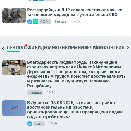
Росгвардейцы в ЛНР совершенствуют навыки
тактической медицины с учётом опыта СВО
Сегодня, 08:08
ОФИЦ.
ЛЕНТА
ТОП
ОФИЦ.
ВИДЕО
СМИ
ВОЕНКОРЫ
МНЕНИЯ
ПАБЛИКИ
ФОТО
ЛОНГРИДЫ
Благодарность людям труда. Накануне Дня
строителя встретился с Никитой Игоревичем
Деревьянко – специалистом, который своим
ежедневным трудом помогает восстанавливать
и развивать нашу Луганскую Народную
Республику
10:21
ПАБЛИКИ
В Луганске 08.08.2026, в связи с аварийно-
восстановительными работами,
ориентировочно до 18:00 прекращена подача
воды потребителям:
10:19
ОФИЦ.