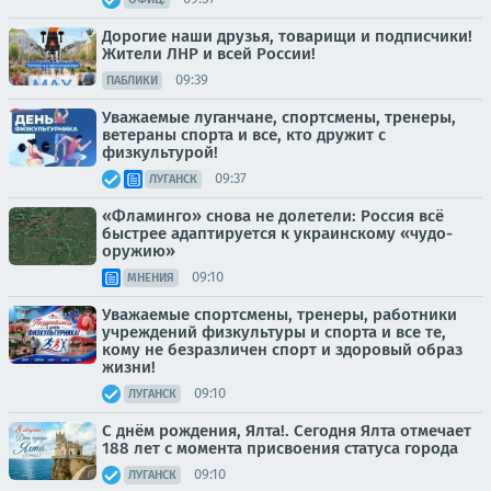
Дорогие наши друзья, товарищи и подписчики!
Жители ЛНР и всей России!
09:39
ПАБЛИКИ
Уважаемые луганчане, спортсмены, тренеры,
ветераны спорта и все, кто дружит с
физкультурой!
09:37
ЛУГАНСК
«Фламинго» снова не долетели: Россия всё
быстрее адаптируется к украинскому «чудо-
оружию»
09:10
МНЕНИЯ
Уважаемые спортсмены, тренеры, работники
учреждений физкультуры и спорта и все те,
кому не безразличен спорт и здоровый образ
жизни!
09:10
ЛУГАНСК
С днём рождения, Ялта!. Сегодня Ялта отмечает
188 лет с момента присвоения статуса города
09:10
ЛУГАНСК