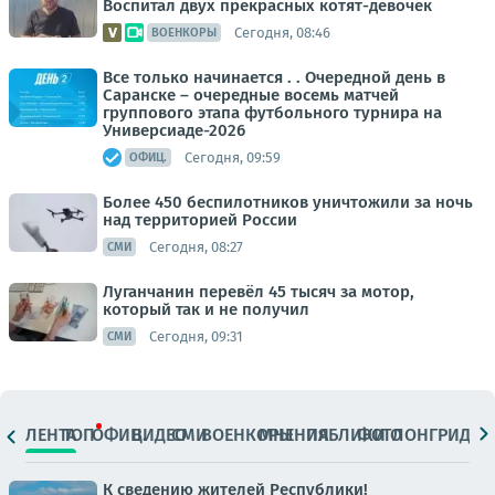
Воспитал двух прекрасных котят-девочек
Сегодня, 08:46
ВОЕНКОРЫ
Все только начинается . . Очередной день в
Саранске – очередные восемь матчей
группового этапа футбольного турнира на
Универсиаде-2026
Сегодня, 09:59
ОФИЦ.
Более 450 беспилотников уничтожили за ночь
над территорией России
Сегодня, 08:27
СМИ
Луганчанин перевёл 45 тысяч за мотор,
который так и не получил
Сегодня, 09:31
СМИ
ЛЕНТА
ТОП
ОФИЦ.
ВИДЕО
СМИ
ВОЕНКОРЫ
МНЕНИЯ
ПАБЛИКИ
ФОТО
ЛОНГРИДЫ
К сведению жителей Республики!