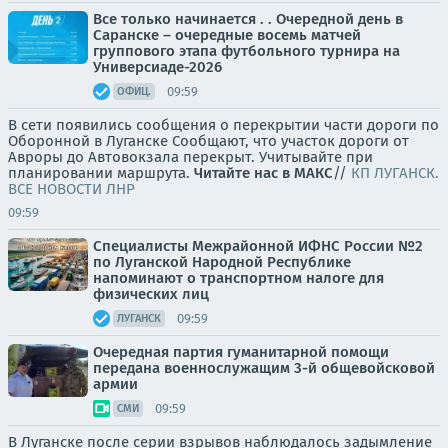
Все только начинается . . Очередной день в
Саранске – очередные восемь матчей
группового этапа футбольного турнира на
Универсиаде-2026
09:59
ОФИЦ.
В сети появились сообщения о перекрытии части дороги по
Оборонной в Луганске Сообщают, что участок дороги от
Авроры до Автовокзала перекрыт. Учитывайте при
планировании маршрута.
Читайте нас в МАКС
//
КП ЛУГАНСК.
ВСЕ НОВОСТИ ЛНР
09:59
Специалисты Межрайонной ИФНС России №2
по Луганской Народной Республике
напоминают о транспортном налоге для
физических лиц
09:59
ЛУГАНСК
Очередная партия гуманитарной помощи
передана военнослужащим 3-й общевойсковой
армии
09:59
СМИ
В Луганске после серии взрывов наблюдалось задымление