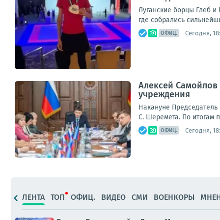
Луганские борцы Глеб и 
где собрались сильнейш
Сегодня, 18
ОФИЦ.
Алексей Самойлов 
учреждения
Накануне Председатель 
С. Шеремета. По итогам 
Сегодня, 18
ОФИЦ.
ЛЕНТА
ТОП
ОФИЦ.
ВИДЕО
СМИ
ВОЕНКОРЫ
МНЕ