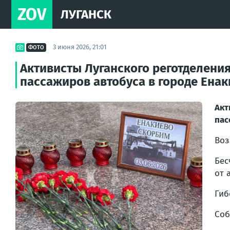
ZOV
ЛУГАНСК
3 июня 2026, 21:01
ФОТО
Активисты Луганского реготделени
пассажиров автобуса в городе Енак
Акт
пас
Воз
Бес
от 
Гиб
Соб