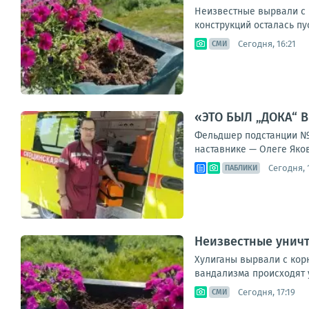
Неизвестные вырвали с к
конструкций осталась пу
Сегодня, 16:21
СМИ
«ЭТО БЫЛ „ДОКА“ 
Фельдшер подстанции № 
наставнике — Олеге Яков
Сегодня, 
ПАБЛИКИ
Неизвестные уничт
Хулиганы вырвали с корн
вандализма происходят у
Сегодня, 17:19
СМИ