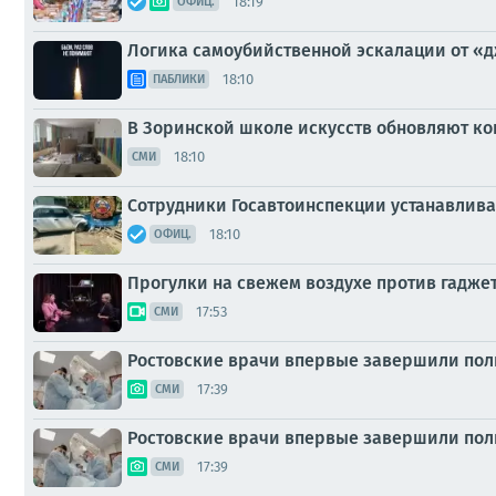
18:19
ОФИЦ.
Логика самоубийственной эскалации от «д
18:10
ПАБЛИКИ
В Зоринской школе искусств обновляют ко
18:10
СМИ
Сотрудники Госавтоинспекции устанавлива
18:10
ОФИЦ.
Прогулки на свежем воздухе против гадже
17:53
СМИ
Ростовские врачи впервые завершили пол
17:39
СМИ
Ростовские врачи впервые завершили пол
17:39
СМИ