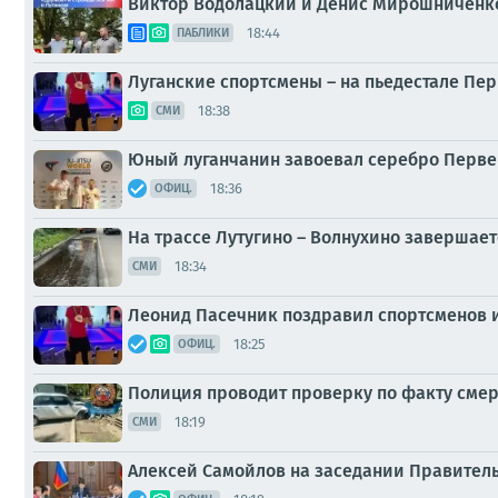
Виктор Водолацкий и Денис Мирошниченко
18:44
ПАБЛИКИ
Луганские спортсмены – на пьедестале Пер
18:38
СМИ
Юный луганчанин завоевал серебро Первен
18:36
ОФИЦ.
На трассе Лутугино – Волнухино завершает
18:34
СМИ
Леонид Пасечник поздравил спортсменов и
18:25
ОФИЦ.
Полиция проводит проверку по факту смер
18:19
СМИ
Алексей Самойлов на заседании Правитель