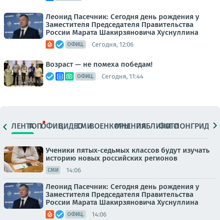
Леонид Пасечник: Сегодня день рождения у
Заместителя Председателя Правительства
России Марата Шакирзяновича Хуснуллина
Сегодня, 12:06
ОФИЦ.
Возраст — не помеха победам!
Сегодня, 11:44
ОФИЦ.
ЛЕНТА
ТОП
ОФИЦ.
ВИДЕО
СМИ
ВОЕНКОРЫ
МНЕНИЯ
ПАБЛИКИ
ФОТО
ЛОНГРИДЫ
Ученики пятых-седьмых классов будут изучать
историю новых российских регионов
14:06
СМИ
Леонид Пасечник: Сегодня день рождения у
Заместителя Председателя Правительства
России Марата Шакирзяновича Хуснуллина
14:06
ОФИЦ.