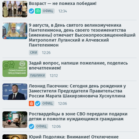
Возраст — не помеха победам!
12:34
ОФИЦ.
9 августа, в День святого великомученика
Пантелеимона, день своего тезоименитства
(именины) отмечает Высокопреосвященнейший
Митрополит Луганский и Алчевский
Пантелеимон
12:26
СМИ
Задай вопрос, напиши пожелание, поделись
впечатлением!
12:12
ПАБЛИКИ
Леонид Пасечник: Сегодня день рождения у
Заместителя Председателя Правительства
России Марата Шакирзяновича Хуснуллина
12:06
ОФИЦ.
Росгвардейцы в зоне СВО передали подарки
детям и помогли нуждающимся гражданам
12:06
ОФИЦ.
Юрий Подоляка: Внимание! Отключение