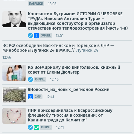
13:03
ПАБЛИКИ
Константин Бутримов: ИСТОРИИ О ЧЕЛОВЕКЕ
ТРУДА:. Николай Антонович Турик –
выдающийся конструктор и организатор
отечественного тепловозостроения (часть 1-я)
12:51
ОФИЦ.
ВС РФ освободили Васютинское и Торецкое в ДНР —
Минобороны
Луганск 24 в МАКС
//
Луганск 24
12:46
Ко Всемирному дню книголюбов: книжный
совет от Елены Дюльгер
12:46
ОФИЦ.
#Новости_из_новых_регионов России
12:41
СМИ
ЛНР присоединилась к Всероссийскому
флешмобу "Россия в созидании: от
Калининграда до Камчатки"
12:41
ОФИЦ.