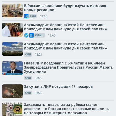
В России школьники будут изучать историю
новых регионов
13:48
СМИ
Архимандрит Иоанн: «Святой Пантелеимон
приходит к нам накануне дня своей памяти»
13:45
ОФИЦ.
Архимандрит Иоанн: «Святой Пантелеимон
приходит к нам накануне дня своей памяти»
13:21
СМИ
Глава ЛНР поздравил с 60-летним юбилеем
Зампредседателя Правительства России Марата
Хуснуллина
13:20
СМИ
За сутки в ЛНР потушили 17 пожаров
13:20
СМИ
Заказывать товары из-за рубежа станет
дешевле — в России снизят ввозные пошлины
на товары из интернет-магазинов