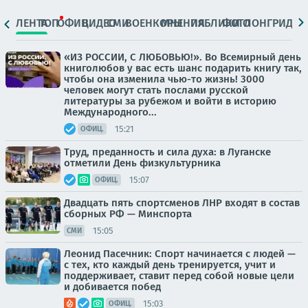
ЛЕНТА
ТОП
ОФИЦ.
ВИДЕО
СМИ
ВОЕНКОРЫ
МНЕНИЯ
ПАБЛИКИ
ФОТО
ЛОНГРИДЫ
«ИЗ РОССИИ, С ЛЮБОВЬЮ!». Во Всемирный день
книголюбов у вас есть шанс подарить книгу так,
чтобы она изменила чью-то жизнь! 3000
человек могут стать послами русской
литературы за рубежом и войти в историю
Международного...
15:21
ОФИЦ.
Труд, преданность и сила духа: в Луганске
отметили День физкультурника
15:07
ОФИЦ.
Двадцать пять спортсменов ЛНР входят в состав
сборных РФ — Минспорта
15:05
СМИ
Леонид Пасечник: Спорт начинается с людей —
с тех, кто каждый день тренируется, учит и
поддерживает, ставит перед собой новые цели
и добивается побед
15:03
ОФИЦ.