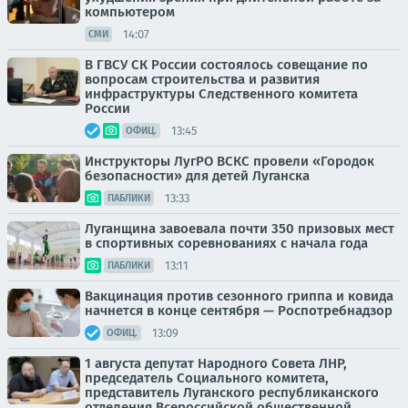
компьютером
14:07
СМИ
В ГВСУ СК России состоялось совещание по
вопросам строительства и развития
инфраструктуры Следственного комитета
России
13:45
ОФИЦ.
Инструкторы ЛугРО ВСКС провели «Городок
безопасности» для детей Луганска
13:33
ПАБЛИКИ
Луганщина завоевала почти 350 призовых мест
в спортивных соревнованиях с начала года
13:11
ПАБЛИКИ
Вакцинация против сезонного гриппа и ковида
начнется в конце сентября — Роспотребнадзор
13:09
ОФИЦ.
1 августа депутат Народного Совета ЛНР,
председатель Социального комитета,
представитель Луганского республиканского
отделения Всероссийской общественной