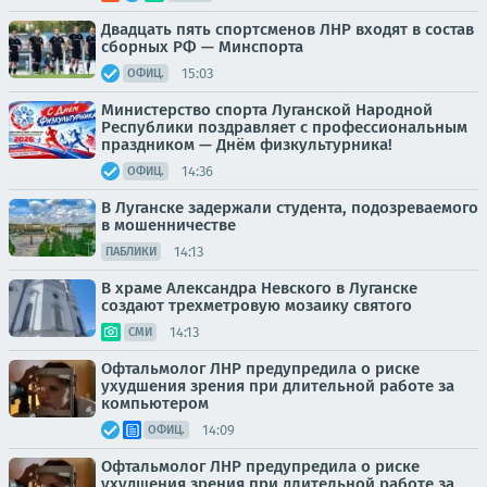
Двадцать пять спортсменов ЛНР входят в состав
сборных РФ — Минспорта
15:03
ОФИЦ.
Министерство спорта Луганской Народной
Республики поздравляет с профессиональным
праздником — Днём физкультурника!
14:36
ОФИЦ.
В Луганске задержали студента, подозреваемого
в мошенничестве
14:13
ПАБЛИКИ
В храме Александра Невского в Луганске
создают трехметровую мозаику святого
14:13
СМИ
Офтальмолог ЛНР предупредила о риске
ухудшения зрения при длительной работе за
компьютером
14:09
ОФИЦ.
Офтальмолог ЛНР предупредила о риске
ухудшения зрения при длительной работе за