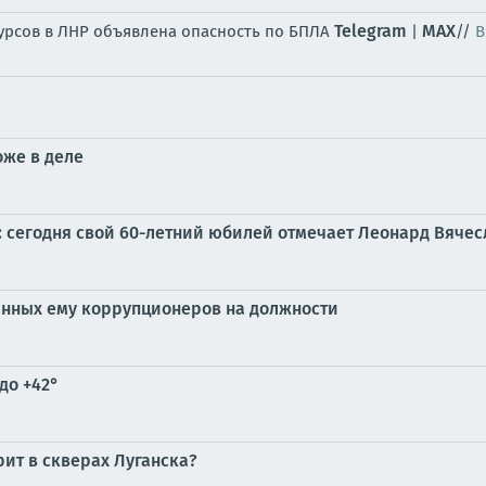
Telegram
MAX
сурсов в ЛНР объявлена опасность по БПЛА
|
//
В
оже в деле
и: сегодня свой 60-летний юбилей отмечает Леонард Вяче
анных ему коррупционеров на должности
до +42°
рит в скверах Луганска?