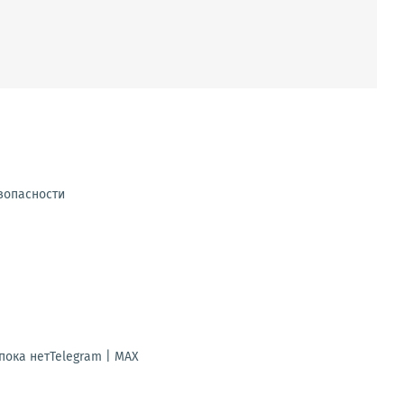
зопасности
ока нетTelegram | MAX