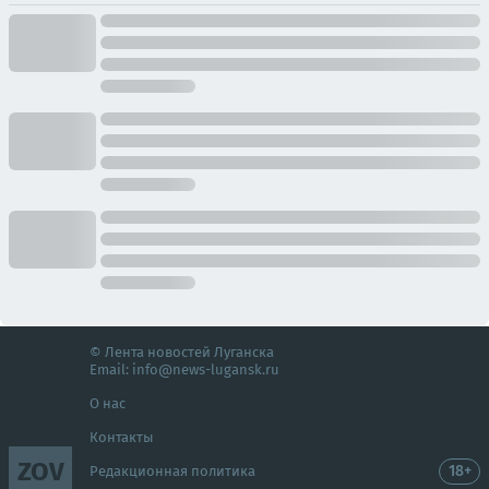
© Лента новостей Луганска
Email:
info@news-lugansk.ru
О нас
Контакты
ZOV
18+
Редакционная политика