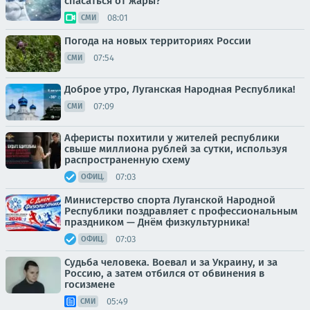
спасаться от жары?
08:01
СМИ
Погода на новых территориях России
07:54
СМИ
Доброе утро, Луганская Народная Республика!
07:09
СМИ
Аферисты похитили у жителей республики
свыше миллиона рублей за сутки, используя
распространенную схему
07:03
ОФИЦ.
Министерство спорта Луганской Народной
Республики поздравляет с профессиональным
праздником — Днём физкультурника!
07:03
ОФИЦ.
Судьба человека. Воевал и за Украину, и за
Россию, а затем отбился от обвинения в
госизмене
05:49
СМИ