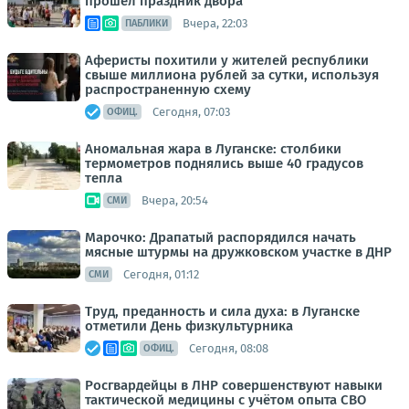
прошел праздник двора
Вчера, 22:03
ПАБЛИКИ
Аферисты похитили у жителей республики
свыше миллиона рублей за сутки, используя
распространенную схему
Сегодня, 07:03
ОФИЦ.
Аномальная жара в Луганске: столбики
термометров поднялись выше 40 градусов
тепла
Вчера, 20:54
СМИ
Марочко: Драпатый распорядился начать
мясные штурмы на дружковском участке в ДНР
Сегодня, 01:12
СМИ
Труд, преданность и сила духа: в Луганске
отметили День физкультурника
Сегодня, 08:08
ОФИЦ.
Росгвардейцы в ЛНР совершенствуют навыки
тактической медицины с учётом опыта СВО