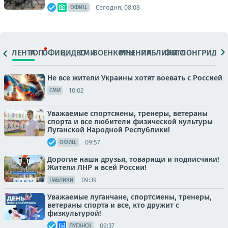
Сегодня, 08:08
ОФИЦ.
ЛЕНТА
ТОП
ОФИЦ.
ВИДЕО
СМИ
ВОЕНКОРЫ
МНЕНИЯ
ПАБЛИКИ
ФОТО
ЛОНГРИДЫ
Не все жители Украины хотят воевать с Россией
10:02
СМИ
Уважаемые спортсмены, тренеры, ветераны
спорта и все любители физической культуры
Луганской Народной Республики!
09:57
ОФИЦ.
Дорогие наши друзья, товарищи и подписчики!
Жители ЛНР и всей России!
09:39
ПАБЛИКИ
Уважаемые луганчане, спортсмены, тренеры,
ветераны спорта и все, кто дружит с
физкультурой!
09:37
ЛУГАНСК