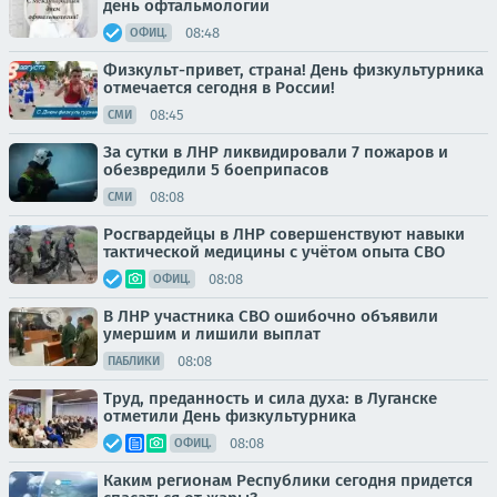
день офтальмологии
08:48
ОФИЦ.
Физкульт-привет, страна! День физкультурника
отмечается сегодня в России!
08:45
СМИ
За сутки в ЛНР ликвидировали 7 пожаров и
обезвредили 5 боеприпасов
08:08
СМИ
Росгвардейцы в ЛНР совершенствуют навыки
тактической медицины с учётом опыта СВО
08:08
ОФИЦ.
В ЛНР участника СВО ошибочно объявили
умершим и лишили выплат
08:08
ПАБЛИКИ
Труд, преданность и сила духа: в Луганске
отметили День физкультурника
08:08
ОФИЦ.
Каким регионам Республики сегодня придется