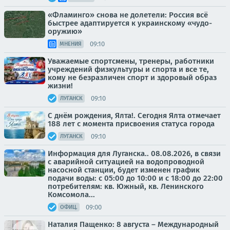
«Фламинго» снова не долетели: Россия всё
быстрее адаптируется к украинскому «чудо-
оружию»
09:10
МНЕНИЯ
Уважаемые спортсмены, тренеры, работники
учреждений физкультуры и спорта и все те,
кому не безразличен спорт и здоровый образ
жизни!
09:10
ЛУГАНСК
С днём рождения, Ялта!. Сегодня Ялта отмечает
188 лет с момента присвоения статуса города
09:10
ЛУГАНСК
Информация для Луганска.. 08.08.2026, в связи
с аварийной ситуацией на водопроводной
насосной станции, будет изменен график
подачи воды: с 05:00 до 10:00 и с 18:00 до 22:00
потребителям: кв. Южный, кв. Ленинского
Комсомола...
09:00
ОФИЦ.
Наталия Пащенко: 8 августа – Международный