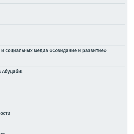
И и социальных медиа «Созидание и развитие»
в АбуДаби!
ности