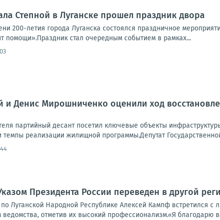
ала Степной в Луганске прошел праздник двора
ни 200-летия города Луганска состоялся праздничное мероприят
т помощи».Праздник стал очередным событием в рамках...
:03
й и Денис Мирошниченко оценили ход восстановле
теля партийный десант посетил ключевые объекты инфраструктуры
темпы реализации жилищной программы.Депутат Государственной 
:44
Указом Президента России переведен в другой ре
 по Луганской Народной Республике Алексей Кампф встретился с л
 ведомства, отметив их высокий профессионализм.«Я благодарю ве