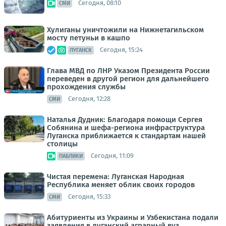
Сегодня, 08:10
СМИ
Хулиганы уничтожили на Нижнетагильском
мосту петуньи в кашпо
Сегодня, 15:24
ЛУГАНСК
Глава МВД по ЛНР Указом Президента России
переведен в другой регион для дальнейшего
прохождения службы
Сегодня, 12:28
СМИ
Наталья Дудник: Благодаря помощи Сергея
Собянина и шефа-региона инфраструктура
Луганска приближается к стандартам нашей
столицы
Сегодня, 11:09
ПАБЛИКИ
Чистая перемена: Луганская Народная
Республика меняет облик своих городов
Сегодня, 15:33
СМИ
Абитуриенты из Украины и Узбекистана подали
заявления в луганский аграрный вуз