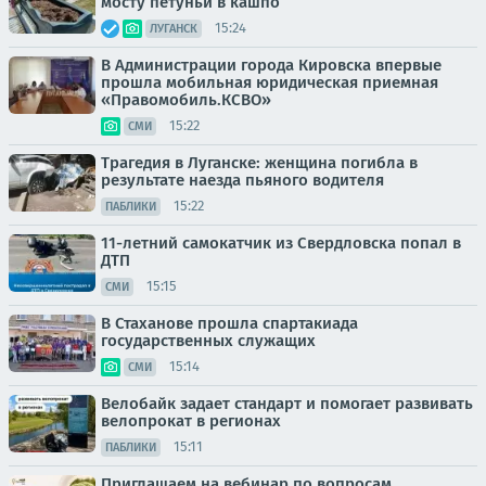
мосту петуньи в кашпо
15:24
ЛУГАНСК
В Администрации города Кировска впервые
прошла мобильная юридическая приемная
«Правомобиль.КСВО»
15:22
СМИ
Трагедия в Луганске: женщина погибла в
результате наезда пьяного водителя
15:22
ПАБЛИКИ
11-летний самокатчик из Свердловска попал в
ДТП
15:15
СМИ
В Стаханове прошла спартакиада
государственных служащих
15:14
СМИ
Велобайк задает стандарт и помогает развивать
велопрокат в регионах
15:11
ПАБЛИКИ
Приглашаем на вебинар по вопросам