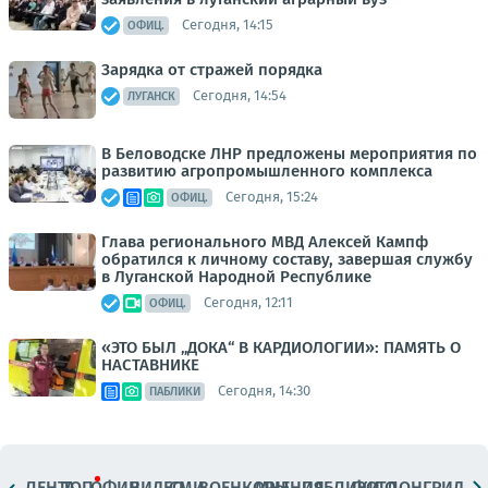
Сегодня, 14:15
ОФИЦ.
Зарядка от стражей порядка
Сегодня, 14:54
ЛУГАНСК
В Беловодске ЛНР предложены мероприятия по
развитию агропромышленного комплекса
Сегодня, 15:24
ОФИЦ.
Глава регионального МВД Алексей Кампф
обратился к личному составу, завершая службу
в Луганской Народной Республике
Сегодня, 12:11
ОФИЦ.
«ЭТО БЫЛ „ДОКА“ В КАРДИОЛОГИИ»: ПАМЯТЬ О
НАСТАВНИКЕ
Сегодня, 14:30
ПАБЛИКИ
ЛЕНТА
ТОП
ОФИЦ.
ВИДЕО
СМИ
ВОЕНКОРЫ
МНЕНИЯ
ПАБЛИКИ
ФОТО
ЛОНГРИДЫ