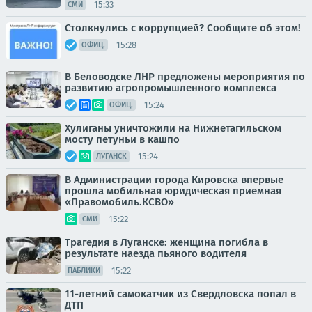
15:33
СМИ
Столкнулись с коррупцией? Сообщите об этом!
15:28
ОФИЦ.
В Беловодске ЛНР предложены мероприятия по
развитию агропромышленного комплекса
15:24
ОФИЦ.
Хулиганы уничтожили на Нижнетагильском
мосту петуньи в кашпо
15:24
ЛУГАНСК
В Администрации города Кировска впервые
прошла мобильная юридическая приемная
«Правомобиль.КСВО»
15:22
СМИ
Трагедия в Луганске: женщина погибла в
результате наезда пьяного водителя
15:22
ПАБЛИКИ
11-летний самокатчик из Свердловска попал в
ДТП