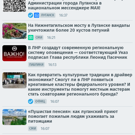
Администрации города Луганска в
национальном мессенджере MАХ!
16:37
ЛУГАНСК
На Нижнетагильском мосту в Луганске вандалы
уничтожили более 20 кустов петуний
16:21
СМИ
В ЛНР создадут современную региональную
систему оповещения — соответствующий Указ
подписал Глава республики Леонид Пасечник
16:13
ПАБЛИКИ
Как превратить культурные традиции в драйвер
экономики? Смогут ли в ЛНР появиться
креативные кластеры федерального уровня? И
какие инструменты помогут местным мастерам
стать соавторами регионального бренда?
16:07
ОФИЦ.
«Пушистая пенсия»: как луганский приют
помогает пожилым людям ухаживать за
питомцами
16:07
СМИ