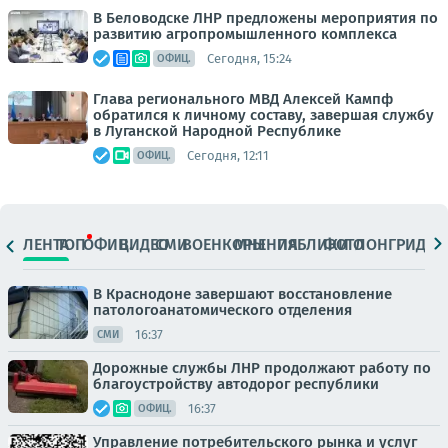
В Беловодске ЛНР предложены мероприятия по
развитию агропромышленного комплекса
Сегодня, 15:24
ОФИЦ.
Глава регионального МВД Алексей Кампф
обратился к личному составу, завершая службу
в Луганской Народной Республике
Сегодня, 12:11
ОФИЦ.
ЛЕНТА
ТОП
ОФИЦ.
ВИДЕО
СМИ
ВОЕНКОРЫ
МНЕНИЯ
ПАБЛИКИ
ФОТО
ЛОНГРИДЫ
В Краснодоне завершают восстановление
патологоанатомического отделения
16:37
СМИ
Дорожные службы ЛНР продолжают работу по
благоустройству автодорог республики
16:37
ОФИЦ.
Управление потребительского рынка и услуг