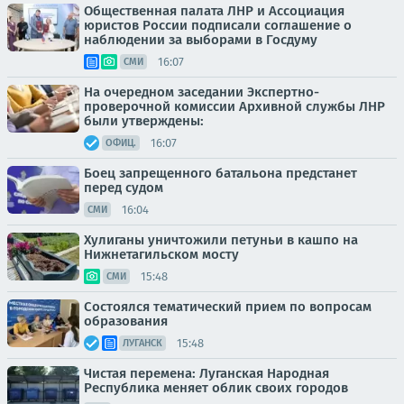
Общественная палата ЛНР и Ассоциация
юристов России подписали соглашение о
наблюдении за выборами в Госдуму
16:07
СМИ
На очередном заседании Экспертно-
проверочной комиссии Архивной службы ЛНР
были утверждены:
16:07
ОФИЦ.
Боец запрещенного батальона предстанет
перед судом
16:04
СМИ
Хулиганы уничтожили петуньи в кашпо на
Нижнетагильском мосту
15:48
СМИ
Состоялся тематический прием по вопросам
образования
15:48
ЛУГАНСК
Чистая перемена: Луганская Народная
Республика меняет облик своих городов