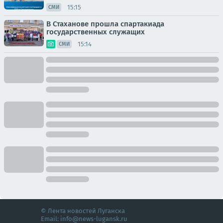
15:15
СМИ
В Стаханове прошла спартакиада
государственных служащих
15:14
СМИ
© Лента новостей Луганска
Email:
info@news-lugansk.ru