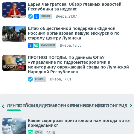
Дарья Лантратова: Обзор главных новостей
Республики за неделю:
Вчера, 21:07
ОФИЦ.
Штаб общественной поддержки «Единой
России» организовал пешую экскурсию по
старому центру Луганска
Вчера, 18:55
ПАБЛИКИ
ПРОГНОЗ ПОГОДЫ. По данным ФГБУ
«Управление по гидрометеорологии и
мониторингу окружающей среды по Луганской
Народной Республике»
Вчера, 17:01
ОФИЦ.
ЛЕНТА
ТОП
ОФИЦ.
ВИДЕО
СМИ
ВОЕНКОРЫ
МНЕНИЯ
ПАБЛИКИ
ФОТО
ЛОНГРИДЫ
Какие сюрпризы приготовила нам погода в этот
понедельник?
08:18
СМИ