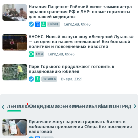
Наталия Пащенко: Рабочий визит замминистра
здравоохранения РФ в ЛНР: новые горизонты
для нашей медицины
Сегодня, 09:46
ОФИЦ.
АНОНС. Новый выпуск шоу «Вечерний Луганск»
— сегодня на нашем телеканале! Без большой
политики и повседневных новостей
Сегодня, 09:46
СМИ
Парк Горького продолжают готовить к
празднованию юбилея
Вчера, 23:21
ЛУГАНСК
ЛЕНТА
ТОП
ОФИЦ.
ВИДЕО
СМИ
ВОЕНКОРЫ
МНЕНИЯ
ПАБЛИКИ
ФОТО
ЛОНГРИДЫ
Луганчане могут зарегистрировать бизнес в
мобильном приложении Сбера без посещения
налоговой