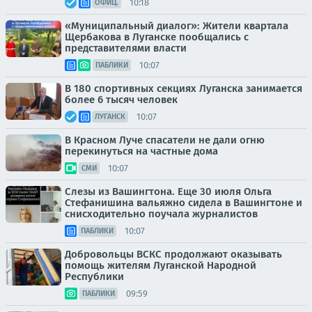
10:18
ОФИЦ.
«Муниципальный диалог»: Жители квартала
Щербакова в Луганске пообщались с
представителями власти
10:07
ПАБЛИКИ
В 180 спортивных секциях Луганска занимается
более 6 тысяч человек
10:07
ЛУГАНСК
В Красном Луче спасатели не дали огню
перекинуться на частные дома
10:07
СМИ
Слезы из Вашингтона. Еще 30 июля Ольга
Стефанишина вальяжно сидела в Вашингтоне и
снисходительно поучала журналистов
10:07
ПАБЛИКИ
Добровольцы ВСКС продолжают оказывать
помощь жителям Луганской Народной
Республики
09:59
ПАБЛИКИ