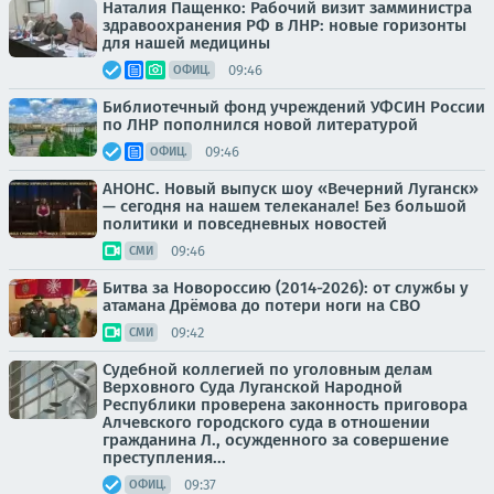
Наталия Пащенко: Рабочий визит замминистра
здравоохранения РФ в ЛНР: новые горизонты
для нашей медицины
09:46
ОФИЦ.
Библиотечный фонд учреждений УФСИН России
по ЛНР пополнился новой литературой
09:46
ОФИЦ.
АНОНС. Новый выпуск шоу «Вечерний Луганск»
— сегодня на нашем телеканале! Без большой
политики и повседневных новостей
09:46
СМИ
Битва за Новороссию (2014-2026): от службы у
атамана Дрёмова до потери ноги на СВО
09:42
СМИ
Судебной коллегией по уголовным делам
Верховного Суда Луганской Народной
Республики проверена законность приговора
Алчевского городского суда в отношении
гражданина Л., осужденного за совершение
преступления...
09:37
ОФИЦ.