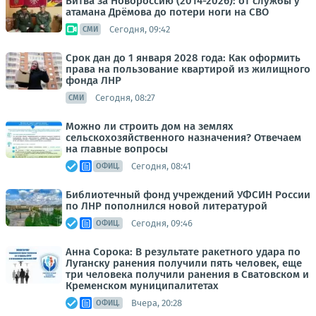
Битва за Новороссию (2014-2026): от службы у
атамана Дрёмова до потери ноги на СВО
Сегодня, 09:42
СМИ
Срок дан до 1 января 2028 года: Как оформить
права на пользование квартирой из жилищного
фонда ЛНР
Сегодня, 08:27
СМИ
Можно ли строить дом на землях
сельскохозяйственного назначения? Отвечаем
на главные вопросы
Сегодня, 08:41
ОФИЦ.
Библиотечный фонд учреждений УФСИН России
по ЛНР пополнился новой литературой
Сегодня, 09:46
ОФИЦ.
Анна Сорока: В результате ракетного удара по
Луганску ранения получили пять человек, еще
три человека получили ранения в Сватовском и
Кременском муниципалитетах
Вчера, 20:28
ОФИЦ.