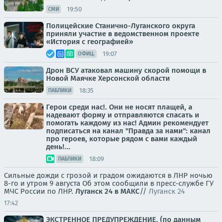
19:50
СМИ
Полицейские Станично-Луганского округа
приняли участие в ведомственном проекте
«История с географией»
19:07
ОФИЦ.
Дрон ВСУ атаковал машину скорой помощи в
Новой Маячке Херсонской области
18:35
ПАБЛИКИ
Герои среди нас!. Они не носят плащей, а
надевают форму и отправляются спасать и
помогать каждому из нас! Админ рекомендует
подписаться на канал "Правда за нами": канал
про героев, которые рядом с вами каждый
день!...
18:09
ПАБЛИКИ
Сильные дожди с грозой и градом ожидаются в ЛНР ночью
8-го и утром 9 августа Об этом сообщили в пресс-службе ГУ
МЧС России по ЛНР.
Луганск 24 в МАКС
//
Луганск 24
17:42
ЭКСТРЕННОЕ ПРЕДУПРЕЖДЕНИЕ. (по данным