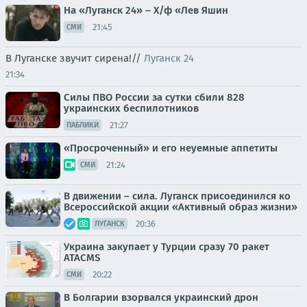
На «Луганск 24» – Х/ф «Лев Яшин
21:45
СМИ
В Луганске звучит сирена!//
Луганск 24
21:34
Силы ПВО России за сутки сбили 828
украинских беспилотников
21:27
ПАБЛИКИ
«Просроченный» и его неуемные аппетиты
21:24
СМИ
В движении – сила. Луганск присоединился ко
Всероссийской акции «Активный образ жизни»
20:36
ЛУГАНСК
Украина закупает у Турции сразу 70 ракет
ATACMS
20:22
СМИ
В Болгарии взорвался украинский дрон