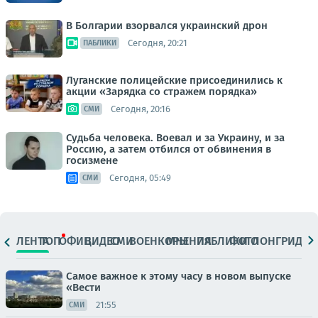
В Болгарии взорвался украинский дрон
Сегодня, 20:21
ПАБЛИКИ
Луганские полицейские присоединились к
акции «Зарядка со стражем порядка»
Сегодня, 20:16
СМИ
Судьба человека. Воевал и за Украину, и за
Россию, а затем отбился от обвинения в
госизмене
Сегодня, 05:49
СМИ
ЛЕНТА
ТОП
ОФИЦ.
ВИДЕО
СМИ
ВОЕНКОРЫ
МНЕНИЯ
ПАБЛИКИ
ФОТО
ЛОНГРИДЫ
Самое важное к этому часу в новом выпуске
«Вести
21:55
СМИ