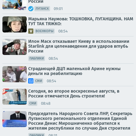
России
09:01
ЛУГАНСК
Марьяна Наумова: ТОШКОВКА, ЛУГАНЩИНА. НАМ
ТУТ ТАК ТЯЖКО:
08:54
ВОЕНКОРЫ
Илон Маск отказывает Киеву в использовании
Starlink для целенаведения для ударов вглубь
России
08:54
ПАБЛИКИ
Страдающей ДЦП маленькой Арине нужны
деньги на реабилитацию
08:54
СМИ
Сегодня, во второе воскресенье августа, в
России отмечается День строителя!
08:48
СМИ
Председатель Народного Совета ЛНР, Секретарь
Луганского регионального отделения Единой
России Денис Мирошниченко обратился к
жителям республики по случаю Дня строителя
08:31
ПАБЛИКИ