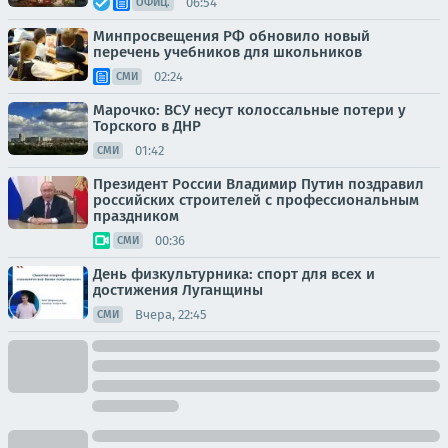
06:54
ОФИЦ.
Минпросвещения РФ обновило новый
перечень учебников для школьников
02:24
СМИ
Марочко: ВСУ несут колоссальные потери у
Торского в ДНР
01:42
СМИ
Президент России Владимир Путин поздравил
российских строителей с профессиональным
праздником
00:36
СМИ
День физкультурника: спорт для всех и
достижения Луганщины
Вчера, 22:45
СМИ