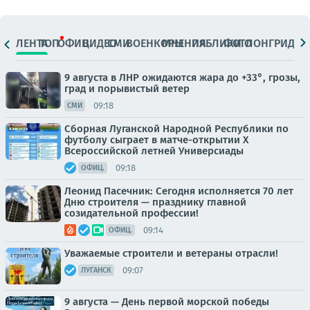
ЛЕНТА
ТОП
ОФИЦ.
ВИДЕО
СМИ
ВОЕНКОРЫ
МНЕНИЯ
ПАБЛИКИ
ФОТО
ЛОНГРИДЫ
9 августа в ЛНР ожидаются жара до +33°, грозы,
град и порывистый ветер
09:18
СМИ
Сборная Луганской Народной Республики по
футболу сыграет в матче-открытии Х
Всероссийской летней Универсиады
09:18
ОФИЦ.
Леонид Пасечник: Сегодня исполняется 70 лет
Дню строителя — празднику главной
созидательной профессии!
09:14
ОФИЦ.
Уважаемые строители и ветераны отрасли!
09:07
ЛУГАНСК
9 августа — День первой морской победы