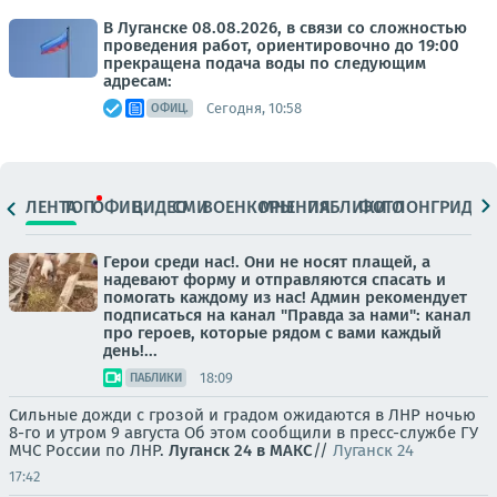
В Луганске 08.08.2026, в связи со сложностью
проведения работ, ориентировочно до 19:00
прекращена подача воды по следующим
адресам:
Сегодня, 10:58
ОФИЦ.
ЛЕНТА
ТОП
ОФИЦ.
ВИДЕО
СМИ
ВОЕНКОРЫ
МНЕНИЯ
ПАБЛИКИ
ФОТО
ЛОНГРИДЫ
Герои среди нас!. Они не носят плащей, а
надевают форму и отправляются спасать и
помогать каждому из нас! Админ рекомендует
подписаться на канал "Правда за нами": канал
про героев, которые рядом с вами каждый
день!...
18:09
ПАБЛИКИ
Сильные дожди с грозой и градом ожидаются в ЛНР ночью
8-го и утром 9 августа Об этом сообщили в пресс-службе ГУ
МЧС России по ЛНР.
Луганск 24 в МАКС
//
Луганск 24
17:42