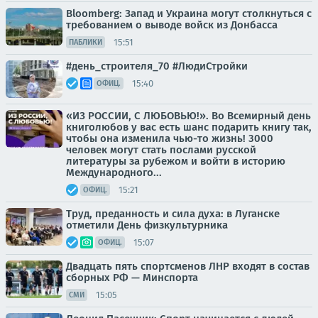
Bloomberg: Запад и Украина могут столкнуться с
требованием о выводе войск из Донбасса
15:51
ПАБЛИКИ
#день_строителя_70 #ЛюдиСтройки
15:40
ОФИЦ.
«ИЗ РОССИИ, С ЛЮБОВЬЮ!». Во Всемирный день
книголюбов у вас есть шанс подарить книгу так,
чтобы она изменила чью-то жизнь! 3000
человек могут стать послами русской
литературы за рубежом и войти в историю
Международного...
15:21
ОФИЦ.
Труд, преданность и сила духа: в Луганске
отметили День физкультурника
15:07
ОФИЦ.
Двадцать пять спортсменов ЛНР входят в состав
сборных РФ — Минспорта
15:05
СМИ