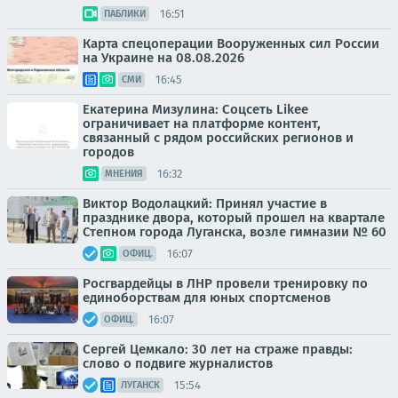
16:51
ПАБЛИКИ
Карта спецоперации Вооруженных сил России
на Украине на 08.08.2026
16:45
СМИ
Екатерина Мизулина: Соцсеть Likee
ограничивает на платформе контент,
связанный с рядом российских регионов и
городов
16:32
МНЕНИЯ
Виктор Водолацкий: Принял участие в
празднике двора, который прошел на квартале
Степном города Луганска, возле гимназии № 60
16:07
ОФИЦ.
Росгвардейцы в ЛНР провели тренировку по
единоборствам для юных спортсменов
16:07
ОФИЦ.
Сергей Цемкало: 30 лет на страже правды:
слово о подвиге журналистов
15:54
ЛУГАНСК