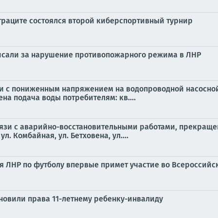
нтраците состоялся второй киберспортивный турнир
исали за нарушение противопожарного режима в ЛНР
вязи с пониженным напряжением на водопроводной насосно
на подача воды потребителям: кв....
связи с аварийно-восстановительными работами, прекращен
л. Комбайная, ул. Бетховена, ул....
ая ЛНР по футболу впервые примет участие во Всероссийс
новили права 11-летнему ребенку-инвалиду