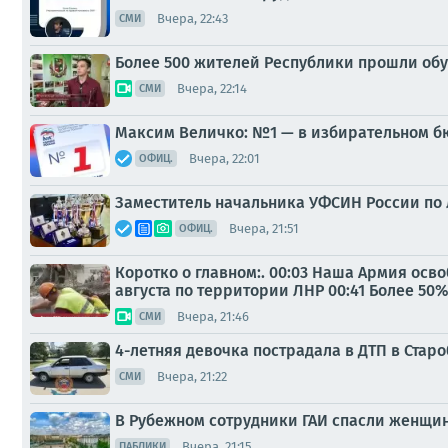
Вчера, 22:43
СМИ
Более 500 жителей Республики прошли об
Вчера, 22:14
СМИ
Максим Величко: №1 — в избирательном б
Вчера, 22:01
ОФИЦ.
Заместитель начальника УФСИН России по
Вчера, 21:51
ОФИЦ.
Коротко о главном:. 00:03 Наша Армия осв
августа по территории ЛНР 00:41 Более 50
Вчера, 21:46
СМИ
4-летняя девочка пострадала в ДТП в Стар
Вчера, 21:22
СМИ
В Рубежном сотрудники ГАИ спасли женщин
Вчера, 21:15
ПАБЛИКИ