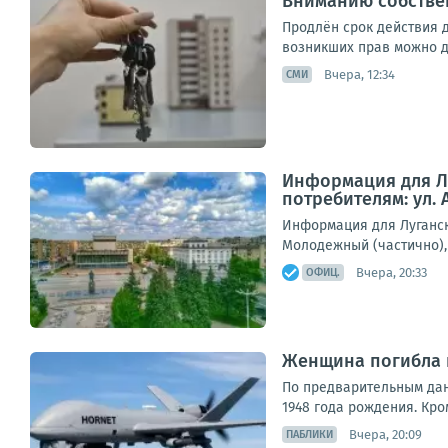
Вниманию собстве
Продлён срок действия 
возникших прав можно до
Вчера, 12:34
СМИ
Информация для Лу
потребителям: ул. 
Информация для Луганска
Молодежный (частично), у
Вчера, 20:33
ОФИЦ.
Женщина погибла п
По предварительным дан
1948 года рождения. Кро
Вчера, 20:09
ПАБЛИКИ