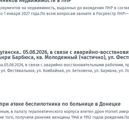
нников недвижимости в ЛНР
документов на недвижимость, выданных до вхождения ЛНР в состав
 1 января 2027 года.По всем вопросам звоните в Росреестр ЛНР:— 8 
ганска.. 05.08.2026, в связи с аварийно-восстано
Анри Барбюса, кв. Молодежный (частично), ул. Фестив
.05.08.2026, в связи с аварийно-восстановительными работами, п
л. Фестивальная, ул. Комбайная, ул. Бетховена, ул. Баумана, ул. Лом
ри атаке беспилотника по больнице в Донецке
ным, в палату терапевтического корпуса влетел дрон Hornet амер
ме того, получили ранения женщины 1946 и 1952 годов рождения.По