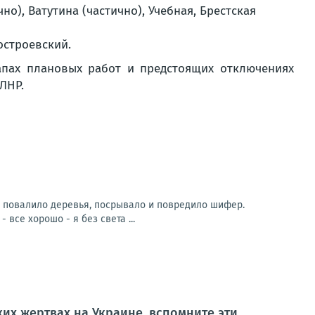
но), Ватутина (частично), Учебная, Брестская
остроевский.
апах плановых работ и предстоящих отключениях
ЛНР.
ра повалило деревья, посрывало и повредило шифер.
 все хорошо - я без света ...
ких жертвах на Украине, вспомните эти