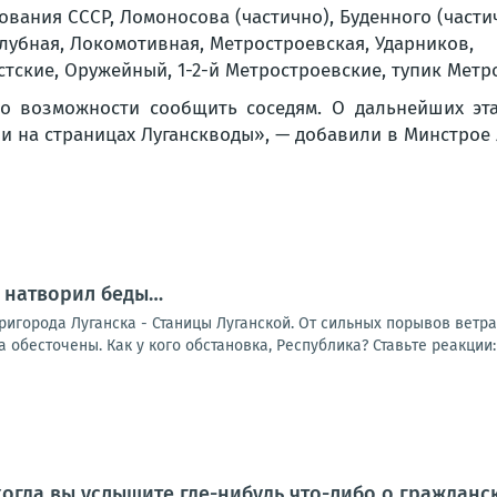
ования СССР, Ломоносова (частично), Буденного (частич
Клубная, Локомотивная, Метростроевская, Ударников,
стские, Оружейный, 1-2-й Метростроевские, тупик Метр
по возможности сообщить соседям. О дальнейших эт
и на страницах Луганскводы», — добавили в Минстрое 
 натворил беды…
пригорода Луганска - Станицы Луганской. От сильных порывов вет
обесточены. Как у кого обстановка, Республика? Ставьте реакции: -
когда вы услышите где-нибудь что-либо о гражданс