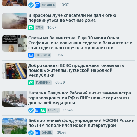
10:07
ЛУГАНСК
В Красном Луче спасатели не дали огню
перекинуться на частные дома
10:07
СМИ
Слезы из Вашингтона. Еще 30 июля Ольга
Стефанишина вальяжно сидела в Вашингтоне и
снисходительно поучала журналистов
10:07
ПАБЛИКИ
Добровольцы ВСКС продолжают оказывать
помощь жителям Луганской Народной
Республики
09:59
ПАБЛИКИ
Наталия Пащенко: Рабочий визит замминистра
здравоохранения РФ в ЛНР: новые горизонты
для нашей медицины
09:46
ОФИЦ.
Библиотечный фонд учреждений УФСИН России
по ЛНР пополнился новой литературой
09:46
ОФИЦ.