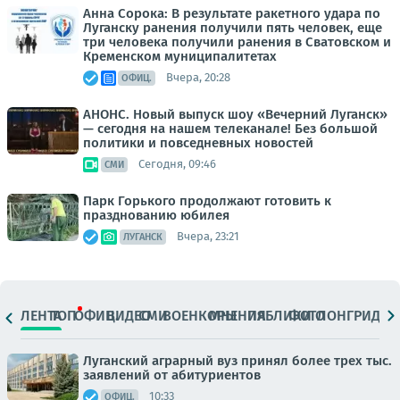
Анна Сорока: В результате ракетного удара по
Луганску ранения получили пять человек, еще
три человека получили ранения в Сватовском и
Кременском муниципалитетах
Вчера, 20:28
ОФИЦ.
АНОНС. Новый выпуск шоу «Вечерний Луганск»
— сегодня на нашем телеканале! Без большой
политики и повседневных новостей
Сегодня, 09:46
СМИ
Парк Горького продолжают готовить к
празднованию юбилея
Вчера, 23:21
ЛУГАНСК
ЛЕНТА
ТОП
ОФИЦ.
ВИДЕО
СМИ
ВОЕНКОРЫ
МНЕНИЯ
ПАБЛИКИ
ФОТО
ЛОНГРИДЫ
Луганский аграрный вуз принял более трех тыс.
заявлений от абитуриентов
10:33
ОФИЦ.