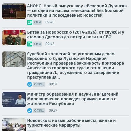
АНОНС. Новый выпуск шоу «Вечерний Луганск»
— сегодня на нашем телеканале! Без большой
политики и повседневных новостей
09:46
СМИ
Битва за Новороссию (2014-2026): от службы у
атамана Дрёмова до потери ноги на СВО
09:42
СМИ
Судебной коллегией по уголовным делам
Верховного Суда Луганской Народной
Республики проверена законность приговора
Алчевского городского суда в отношении
гражданина Л., осужденного за совершение
преступления...
09:37
ОФИЦ.
Министр образования и науки ЛНР Евгений
Мирошниченко проведет прямую линию с
жителями Республики
09:37
ОФИЦ.
Новопсков: новые рабочие места, жильё и
туристические маршруты