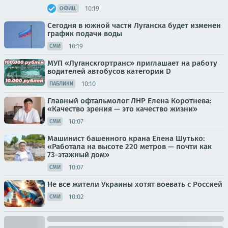
10:19
ОФИЦ.
Сегодня в южной части Луганска будет изменен
график подачи воды
10:19
СМИ
МУП «Луганскгортранс» приглашает на работу
водителей автобусов категории D
10:10
ПАБЛИКИ
Главный офтальмолог ЛНР Елена Коротнева:
«Качество зрения — это качество жизни»
10:07
СМИ
Машинист башенного крана Елена Шутько:
«Работала на высоте 220 метров — почти как
73-этажный дом»
10:07
СМИ
Не все жители Украины хотят воевать с Россией
10:02
СМИ