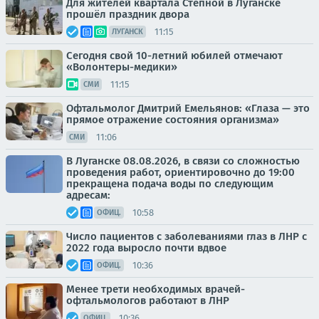
Для жителей квартала Степной в Луганске
прошёл праздник двора
11:15
ЛУГАНСК
Сегодня свой 10-летний юбилей отмечают
«Волонтеры-медики»
11:15
СМИ
Офтальмолог Дмитрий Емельянов: «Глаза — это
прямое отражение состояния организма»
11:06
СМИ
В Луганске 08.08.2026, в связи со сложностью
проведения работ, ориентировочно до 19:00
прекращена подача воды по следующим
адресам:
10:58
ОФИЦ.
Число пациентов с заболеваниями глаз в ЛНР с
2022 года выросло почти вдвое
10:36
ОФИЦ.
Менее трети необходимых врачей-
офтальмологов работают в ЛНР
10:36
ОФИЦ.