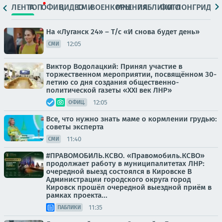
ЛЕНТА
ТОП
ОФИЦ.
ВИДЕО
СМИ
ВОЕНКОРЫ
МНЕНИЯ
ПАБЛИКИ
ФОТО
ЛОНГРИДЫ
На «Луганск 24» – Т/с «И снова будет день»
12:05
СМИ
Виктор Водолацкий: Принял участие в
торжественном мероприятии, посвящённом 30-
летию со дня создания общественно-
политической газеты «XXI век ЛНР»
12:05
ОФИЦ.
Все, что нужно знать маме о кормлении грудью:
советы эксперта
11:40
СМИ
#ПРАВОМОБИЛЬ.КСВО. «Правомобиль.КСВО»
продолжает работу в муниципалитетах ЛНР:
очередной выезд состоялся в Кировске В
Администрации городского округа город
Кировск прошёл очередной выездной приём в
рамках проекта...
11:35
ПАБЛИКИ