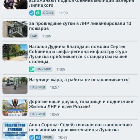
вспоминают подполковника милиции Валерия
Липицкого
11:09
ОФИЦ.
За прошедшие сутки в ЛНР ликвидировали 13
пожаров
11:09
СМИ
Наталья Дудник: Благодаря помощи Сергея
Собянина и шефа-региона инфраструктура
Луганска приближается к стандартам нашей
столицы
11:09
ПАБЛИКИ
На улице жара, а работа не останавливается!
10:57
ПАБЛИКИ
Дорогие наши друзья, товарищи и подписчики!
Жители ЛНР и всей России!
10:49
ПАБЛИКИ
Анна Сорока: Содействовали восстановлению
пенсионных прав жительницы Луганска
10:49
ОФИЦ.