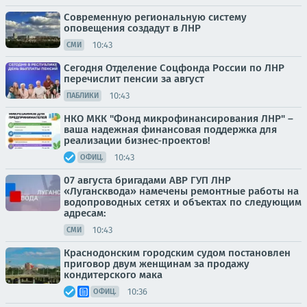
Современную региональную систему
оповещения создадут в ЛНР
10:43
СМИ
Сегодня Отделение Соцфонда России по ЛНР
перечислит пенсии за август
10:43
ПАБЛИКИ
НКО МКК "Фонд микрофинансирования ЛНР" –
ваша надежная финансовая поддержка для
реализации бизнес-проектов!
10:43
ОФИЦ.
07 августа бригадами АВР ГУП ЛНР
«Лугансквода» намечены ремонтные работы на
водопроводных сетях и объектах по следующим
адресам:
10:43
СМИ
Краснодонским городским судом постановлен
приговор двум женщинам за продажу
кондитерского мака
10:36
ОФИЦ.