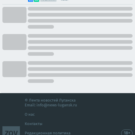
© Лента новостей Луганска
Email:
info@news-lugansk.ru
О нас
Контакты
ZOV
18+
Редакционная политика