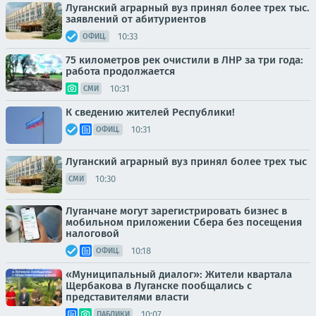
Луганский аграрный вуз принял более трех тыс.
заявлений от абитуриентов
10:33
ОФИЦ.
75 километров рек очистили в ЛНР за три года:
работа продолжается
10:31
СМИ
К сведению жителей Республики!
10:31
ОФИЦ.
Луганский аграрный вуз принял более трех тыс
10:30
СМИ
Луганчане могут зарегистрировать бизнес в
мобильном приложении Сбера без посещения
налоговой
10:18
ОФИЦ.
«Муниципальный диалог»: Жители квартала
Щербакова в Луганске пообщались с
представителями власти
10:07
ПАБЛИКИ