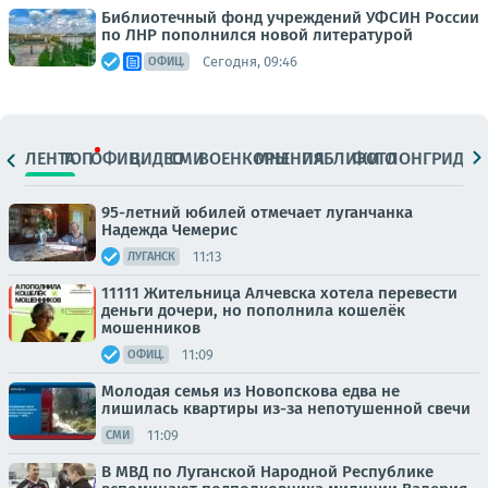
Библиотечный фонд учреждений УФСИН России
по ЛНР пополнился новой литературой
Сегодня, 09:46
ОФИЦ.
ЛЕНТА
ТОП
ОФИЦ.
ВИДЕО
СМИ
ВОЕНКОРЫ
МНЕНИЯ
ПАБЛИКИ
ФОТО
ЛОНГРИДЫ
95-летний юбилей отмечает луганчанка
Надежда Чемерис
11:13
ЛУГАНСК
11111 Жительница Алчевска хотела перевести
деньги дочери, но пополнила кошелёк
мошенников
11:09
ОФИЦ.
Молодая семья из Новопскова едва не
лишилась квартиры из-за непотушенной свечи
11:09
СМИ
В МВД по Луганской Народной Республике