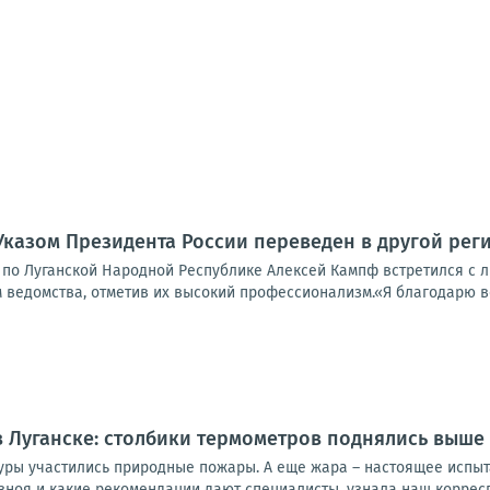
Указом Президента России переведен в другой ре
 по Луганской Народной Республике Алексей Кампф встретился с л
 ведомства, отметив их высокий профессионализм.«Я благодарю ве
 Луганске: столбики термометров поднялись выше 
уры участились природные пожары. А еще жара – настоящее испыт
зноя и какие рекомендации дают специалисты, узнала наш корресп