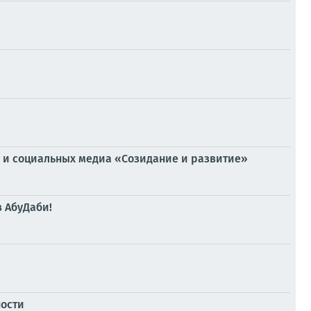
И и социальных медиа «Созидание и развитие»
в АбуДаби!
ности