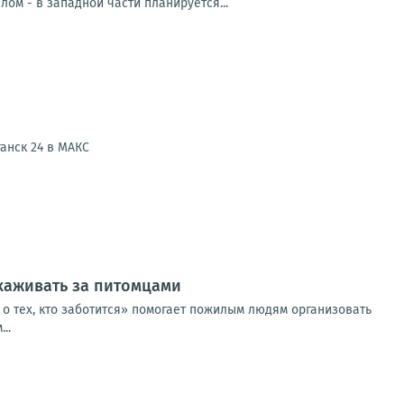
м - в западной части планируется...
анск 24 в МАКС
хаживать за питомцами
 о тех, кто заботится» помогает пожилым людям организовать
..