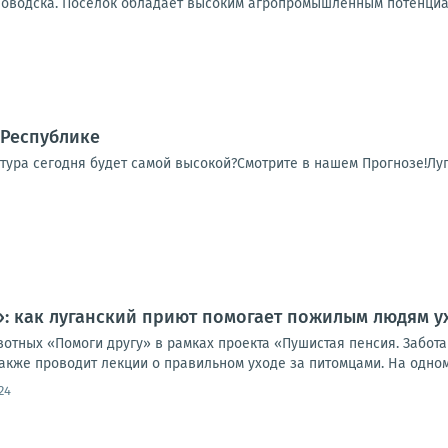
оводска. Посёлок обладает высоким агропромышленным потенциало
 Республике
тура сегодня будет самой высокой?Смотрите в нашем Прогнозе!Луг
: как луганский приют помогает пожилым людям у
отных «Помоги другу» в рамках проекта «Пушистая пенсия. Забота
акже проводит лекции о правильном уходе за питомцами. На одном.
24