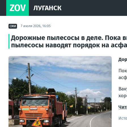
ZOV
ЛУГАНСК
7 июля 2026, 16:05
СМИ
Дорожные пылесосы в деле. Пока вы
пылесосы наводят порядок на асфа
Дор
Пок
асф
Вак
хор
Чит
Ист