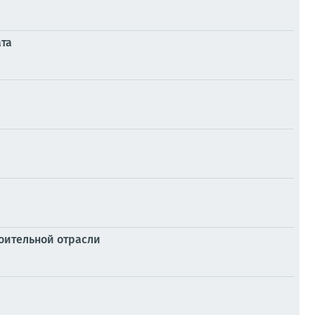
ата
роительной отрасли