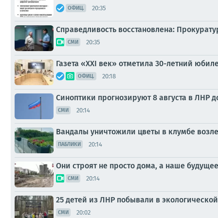
20:35
ОФИЦ.
Справедливость восстановлена: Прокурату
20:35
СМИ
Газета «XXI век» отметила 30-летний юбил
20:18
ОФИЦ.
Синоптики прогнозируют 8 августа в ЛНР до
20:14
СМИ
Вандалы уничтожили цветы в клумбе возле 
20:14
ПАБЛИКИ
Они строят не просто дома, а наше будущее
20:14
СМИ
25 детей из ЛНР побывали в экологическо
20:02
СМИ