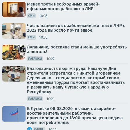
Менее трети необходимых врачей-
офтальмологов работают в ЛНР
10:35
СМИ
Число пациентов с заболеваниями глаз в ЛНР с
2022 года выросло почти вдвое
10:35
СМИ
Луганчане, россияне стали меньше употреблять
алкоголь!
10:27
ПАБЛИКИ
Благодарность людям труда. Накануне Дня
строителя встретился с Никитой Игоревичем
Деревьянко – специалистом, который своим
ежедневным трудом помогает восстанавливать
и развивать нашу Луганскую Народную
Республику
10:21
ПАБЛИКИ
В Луганске 08.08.2026, в связи с аварийно-
восстановительными работами,
ориентировочно до 18:00 прекращена подача
воды потребителям:
10:19
ОФИЦ.