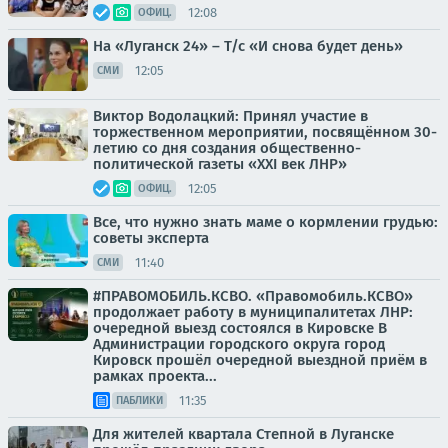
12:08
ОФИЦ.
На «Луганск 24» – Т/с «И снова будет день»
12:05
СМИ
Виктор Водолацкий: Принял участие в
торжественном мероприятии, посвящённом 30-
летию со дня создания общественно-
политической газеты «XXI век ЛНР»
12:05
ОФИЦ.
Все, что нужно знать маме о кормлении грудью:
советы эксперта
11:40
СМИ
#ПРАВОМОБИЛЬ.КСВО. «Правомобиль.КСВО»
продолжает работу в муниципалитетах ЛНР:
очередной выезд состоялся в Кировске В
Администрации городского округа город
Кировск прошёл очередной выездной приём в
рамках проекта...
11:35
ПАБЛИКИ
Для жителей квартала Степной в Луганске