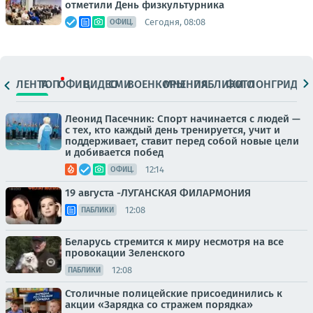
отметили День физкультурника
Сегодня, 08:08
ОФИЦ.
ЛЕНТА
ТОП
ОФИЦ.
ВИДЕО
СМИ
ВОЕНКОРЫ
МНЕНИЯ
ПАБЛИКИ
ФОТО
ЛОНГРИДЫ
Леонид Пасечник: Спорт начинается с людей —
с тех, кто каждый день тренируется, учит и
поддерживает, ставит перед собой новые цели
и добивается побед
12:14
ОФИЦ.
19 августа -ЛУГАНСКАЯ ФИЛАРМОНИЯ
12:08
ПАБЛИКИ
Беларусь стремится к миру несмотря на все
провокации Зеленского
12:08
ПАБЛИКИ
Столичные полицейские присоединились к
акции «Зарядка со стражем порядка»