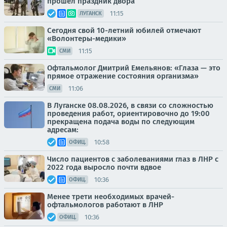
прошёл праздник двора
11:15
ЛУГАНСК
Сегодня свой 10-летний юбилей отмечают
«Волонтеры-медики»
11:15
СМИ
Офтальмолог Дмитрий Емельянов: «Глаза — это
прямое отражение состояния организма»
11:06
СМИ
В Луганске 08.08.2026, в связи со сложностью
проведения работ, ориентировочно до 19:00
прекращена подача воды по следующим
адресам:
10:58
ОФИЦ.
Число пациентов с заболеваниями глаз в ЛНР с
2022 года выросло почти вдвое
10:36
ОФИЦ.
Менее трети необходимых врачей-
офтальмологов работают в ЛНР
10:36
ОФИЦ.