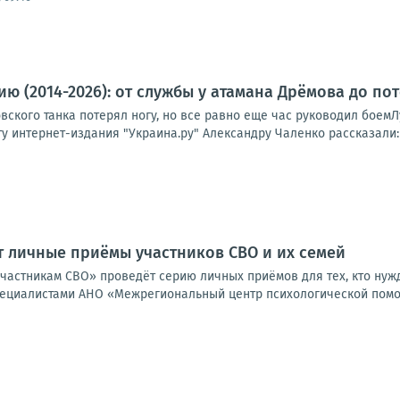
ю (2014-2026): от службы у атамана Дрёмова до по
ского танка потерял ногу, но все равно еще час руководил боемЛ
 интернет-издания "Украина.ру" Александру Чаленко рассказали:ка
т личные приёмы участников СВО и их семей
астникам СВО» проведёт серию личных приёмов для тех, кто нужда
пециалистами АНО «Межрегиональный центр психологической помощ