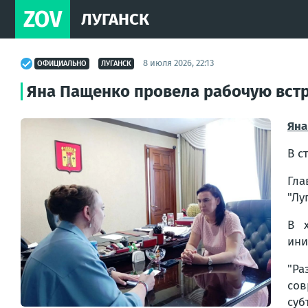
ZOV
ЛУГАНСК
8 июля 2026, 22:13
ОФИЦИАЛЬНО
ЛУГАНСК
Яна Пащенко провела рабочую встр
Яна
В с
Гла
"Лу
В х
ини
"Ра
сов
суб