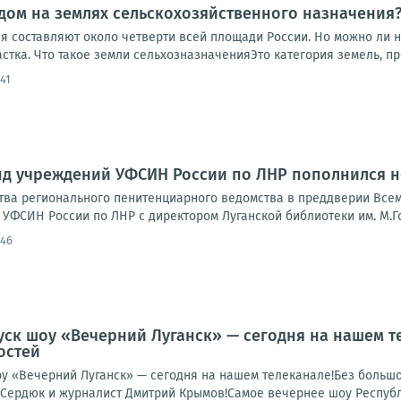
дом на землях сельскохозяйственного назначения
я составляют около четверти всей площади России. Но можно ли н
стка. Что такое земли сельхозназначенияЭто категория земель, пр
41
д учреждений УФСИН России по ЛНР пополнился н
тва регионального пенитенциарного ведомства в преддверии Всем
УФСИН России по ЛНР с директором Луганской библиотеки им. М.Го
:46
ск шоу «Вечерний Луганск» — сегодня на нашем т
остей
 «Вечерний Луганск» — сегодня на нашем телеканале!Без большой
ердюк и журналист Дмитрий Крымов!Самое вечернее шоу Республики 