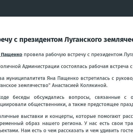
ечу с президентом Луганского земляч
 Пащенко
провела рабочую встречу с президентом Луг
толичной Администрации состоялась рабочая встреча с
ва муниципалитета Яна Пащенко встретилась с руков
ганское землячество" Анастасией Колякиной.
оде беседы обсуждались вопросы, связанные с о
циировали общественники, а также предстоящее празд
зличные выставки и концерты, которые помогают рас
ременный образ нашего региона. У нас есть свои тр
ъектами. Нам есть о чем рассказать и чем удивить гост