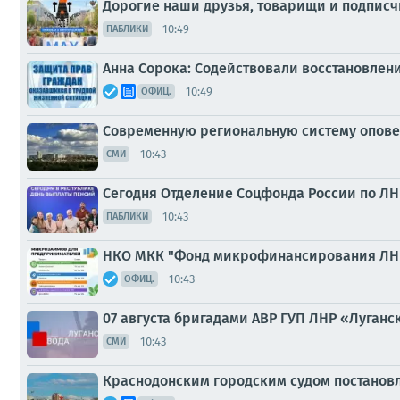
Дорогие наши друзья, товарищи и подписч
10:49
ПАБЛИКИ
Анна Сорока: Содействовали восстановле
10:49
ОФИЦ.
Современную региональную систему опове
10:43
СМИ
Сегодня Отделение Соцфонда России по ЛН
10:43
ПАБЛИКИ
НКО МКК "Фонд микрофинансирования ЛНР"
10:43
ОФИЦ.
07 августа бригадами АВР ГУП ЛНР «Луган
10:43
СМИ
Краснодонским городским судом постанов