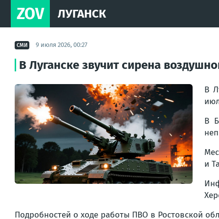
ZOV
ЛУГАНСК
9 июля 2026, 00:27
СМИ
В Луганске звучит сирена воздушно
В Л
июл
В Б
неп
Мес
и Т
Инф
Хер
Подробностей о ходе работы ПВО в Ростовской обл