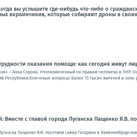
когда вы услышите где-нибудь что-либо о гражданс
ых вкраинчикив, которые собирают дроны в своих
трудности оказания помощи: как сегодня живут лю
дня» – Анна Сорока, Уполномоченный по правам человека в ЛНР. О
 Республики.Ключевые вопросы: Более 13 тысяч жителей в зоне ри
: Вместе с главой города Луганска Пащенко Я.В. п
 Луганска Пащенко Я.В. посетили сквер Гагарина в Каменнобродск