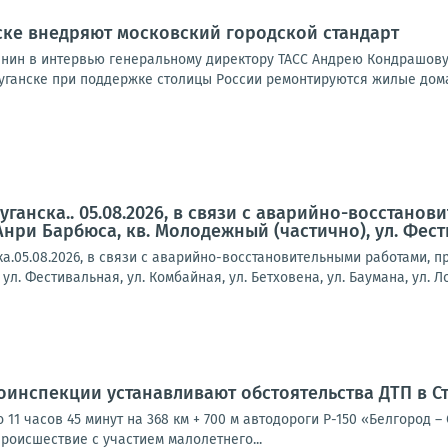
ске внедряют московский городской стандарт
нин в интервью генеральному директору ТАСС Андрею Кондрашову
Луганске при поддержке столицы России ремонтируются жилые дома.
ганска.. 05.08.2026, в связи с аварийно-восстано
Анри Барбюса, кв. Молодежный (частично), ул. Фестив
.05.08.2026, в связи с аварийно-восстановительными работами, п
л. Фестивальная, ул. Комбайная, ул. Бетховена, ул. Баумана, ул. Лом
оинспекции устанавливают обстоятельства ДТП в С
о 11 часов 45 минут на 368 км + 700 м автодороги Р-150 «Белгород
роисшествие с участием малолетнего...