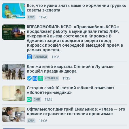
Все, что нужно знать маме о кормлении грудью:
советы эксперта
11:40
СМИ
#ПРАВОМОБИЛЬ.КСВО. «Правомобиль.КСВО»
продолжает работу в муниципалитетах ЛНР:
очередной выезд состоялся в Кировске В
Администрации городского округа город
Кировск прошёл очередной выездной приём в
рамках проекта...
11:35
ПАБЛИКИ
Для жителей квартала Степной в Луганске
прошёл праздник двора
11:15
ЛУГАНСК
Сегодня свой 10-летний юбилей отмечают
«Волонтеры-медики»
11:15
СМИ
Офтальмолог Дмитрий Емельянов: «Глаза — это
прямое отражение состояния организма»
11:06
СМИ