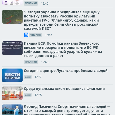
12:45
ПАБЛИКИ
"Сегодня Украина предприняла еще одну
попытку атаковать Россию крылатыми
ракетами FP-5 "Фламинго", однако, как и
прежде, все они были сбиты российской
системой ПВО"
12:45
МНЕНИЯ
Паника ВСУ. Помойки каналы Зеленского
внезапно прозрели и поняли, что ВС РФ
собирают «воздушный ударный кулак» из
тысяч дронов и ракет
12:45
ПАБЛИКИ
Сегодня в центре Луганска проблемы с водой
12:27
СМИ
Среди луганских школ появились флагманы
12:25
СМИ
Леонид Пасечник: Спорт начинается с людей —
с тех, кто каждый день тренируется, учит и
поддерживает, ставит перед собой новые цели