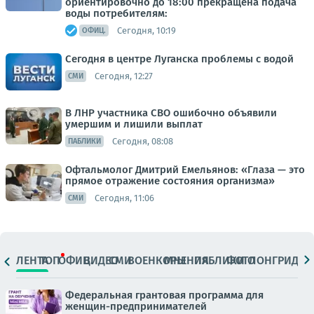
ориентировочно до 18:00 прекращена подача
воды потребителям:
Сегодня, 10:19
ОФИЦ.
Сегодня в центре Луганска проблемы с водой
Сегодня, 12:27
СМИ
В ЛНР участника СВО ошибочно объявили
умершим и лишили выплат
Сегодня, 08:08
ПАБЛИКИ
Офтальмолог Дмитрий Емельянов: «Глаза — это
прямое отражение состояния организма»
Сегодня, 11:06
СМИ
ЛЕНТА
ТОП
ОФИЦ.
ВИДЕО
СМИ
ВОЕНКОРЫ
МНЕНИЯ
ПАБЛИКИ
ФОТО
ЛОНГРИДЫ
Федеральная грантовая программа для
женщин-предпринимателей