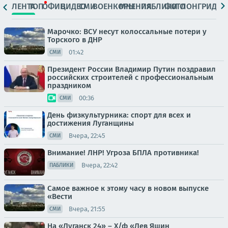
ЛЕНТА
ТОП
ОФИЦ.
ВИДЕО
СМИ
ВОЕНКОРЫ
МНЕНИЯ
ПАБЛИКИ
ФОТО
ЛОНГРИДЫ
Марочко: ВСУ несут колоссальные потери у
Торского в ДНР
01:42
СМИ
Президент России Владимир Путин поздравил
российских строителей с профессиональным
праздником
00:36
СМИ
День физкультурника: спорт для всех и
достижения Луганщины
Вчера, 22:45
СМИ
Внимание! ЛНР! Угроза БПЛА противника!
Вчера, 22:42
ПАБЛИКИ
Самое важное к этому часу в новом выпуске
«Вести
Вчера, 21:55
СМИ
На «Луганск 24» – Х/ф «Лев Яшин