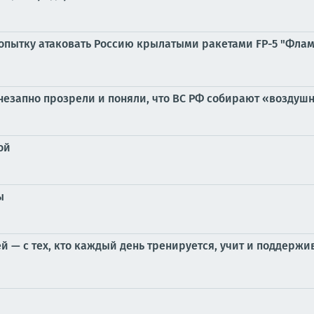
пытку атаковать Россию крылатыми ракетами FP-5 "Флами
незапно прозрели и поняли, что ВС РФ собирают «воздушн
ой
ы
й — с тех, кто каждый день тренируется, учит и поддержи