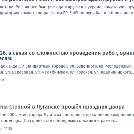
летели: Россия всё быстрее адаптируется к украинскому «чудо-о
рриторию крылатыми ракетами FP-5 «Flamingo».Как и в большинств
0
2026, в связи со сложностью проведения работ, ор
есам:
док з-да ОР, Стандартный Городок, ул. Буденного, кв. Молодежный, 
я, ул. Березовая, ул. Челябинская, ул. Горская, ул. Крапивницкого...
:58
ала Степной в Луганске прошёл праздник двора
ни 200-летия города Луганска состоялось праздничное мероприя
т помощи». Праздник стал очередным событием в рамках...
, 11:15