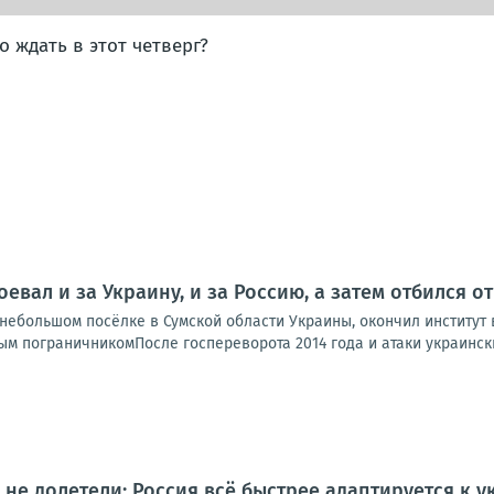
го ждать в этот четверг?
оевал и за Украину, и за Россию, а затем отбился 
ебольшом посёлке в Сумской области Украины, окончил институт в
м пограничникомПосле госпереворота 2014 года и атаки украинских
не долетели: Россия всё быстрее адаптируется к