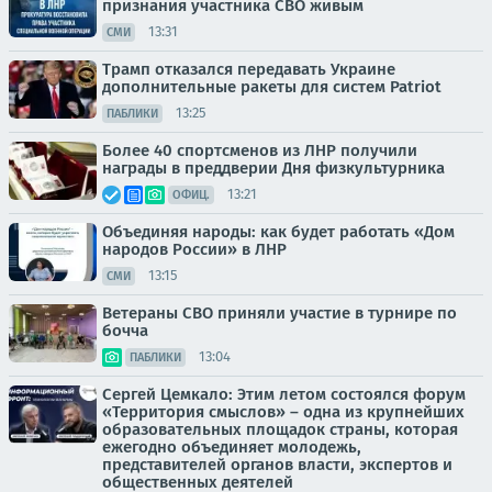
признания участника СВО живым
13:31
СМИ
Трамп отказался передавать Украине
дополнительные ракеты для систем Patriot
13:25
ПАБЛИКИ
Более 40 спортсменов из ЛНР получили
награды в преддверии Дня физкультурника
13:21
ОФИЦ.
Объединяя народы: как будет работать «Дом
народов России» в ЛНР
13:15
СМИ
Ветераны СВО приняли участие в турнире по
бочча
13:04
ПАБЛИКИ
Сергей Цемкало: Этим летом состоялся форум
«Территория смыслов» – одна из крупнейших
образовательных площадок страны, которая
ежегодно объединяет молодежь,
представителей органов власти, экспертов и
общественных деятелей