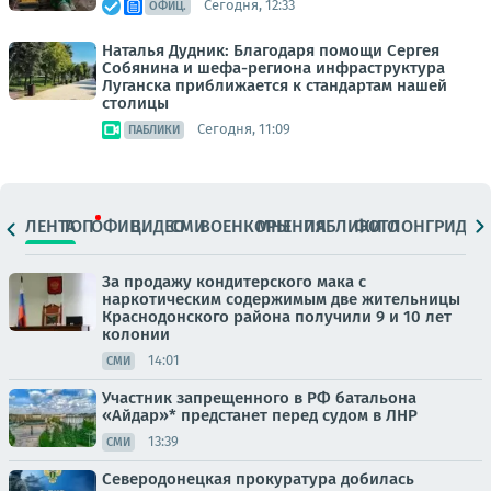
Сегодня, 12:33
ОФИЦ.
Наталья Дудник: Благодаря помощи Сергея
Собянина и шефа-региона инфраструктура
Луганска приближается к стандартам нашей
столицы
Сегодня, 11:09
ПАБЛИКИ
ЛЕНТА
ТОП
ОФИЦ.
ВИДЕО
СМИ
ВОЕНКОРЫ
МНЕНИЯ
ПАБЛИКИ
ФОТО
ЛОНГРИДЫ
За продажу кондитерского мака с
наркотическим содержимым две жительницы
Краснодонского района получили 9 и 10 лет
колонии
14:01
СМИ
Участник запрещенного в РФ батальона
«Айдар»* предстанет перед судом в ЛНР
13:39
СМИ
Северодонецкая прокуратура добилась