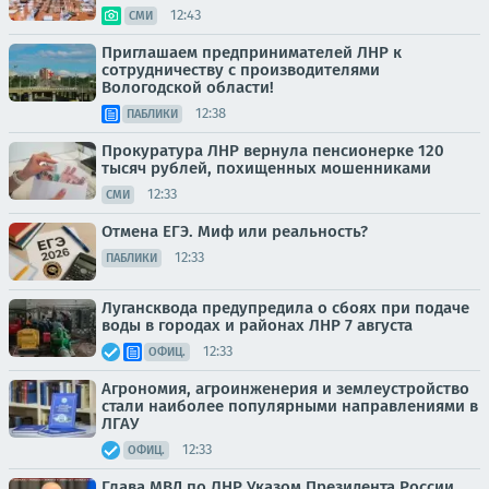
12:43
СМИ
Приглашаем предпринимателей ЛНР к
сотрудничеству с производителями
Вологодской области!
12:38
ПАБЛИКИ
Прокуратура ЛНР вернула пенсионерке 120
тысяч рублей, похищенных мошенниками
12:33
СМИ
Отмена ЕГЭ. Миф или реальность?
12:33
ПАБЛИКИ
Лугансквода предупредила о сбоях при подаче
воды в городах и районах ЛНР 7 августа
12:33
ОФИЦ.
Агрономия, агроинженерия и землеустройство
стали наиболее популярными направлениями в
ЛГАУ
12:33
ОФИЦ.
Глава МВД по ЛНР Указом Президента России