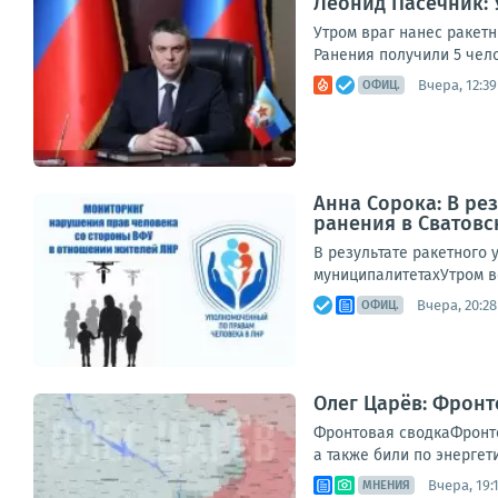
Леонид Пасечник: 
Утром враг нанес ракет
Ранения получили 5 чел
Вчера, 12:39
ОФИЦ.
Анна Сорока: В ре
ранения в Сватов
В результате ракетного 
муниципалитетахУтром в
Вчера, 20:28
ОФИЦ.
Олег Царёв: Фронт
Фронтовая сводкаФронто
а также били по энергет
Вчера, 19:
МНЕНИЯ