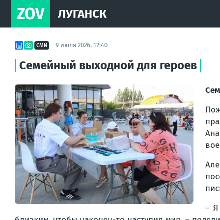
ZOV
ЛУГАНСК
9 июля 2026, 12:40
СМИ
Семейный выходной для героев
Сем
По
пра
Ана
вое
Але
пос
пис
– Я
близким, чтобы наконец-то наступил мир, – подел