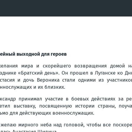
ейный выходной для героев
желания мира и скорейшего возвращения домой н
зднике «Братский день». Он прошел в Луганске ко Дню
стасия и дочь Вероника стали одними из участник
ннослужащих и их близких.
ксандр принимал участие в боевых действиях за рес
етил выставку, посвященную истории страны, поуч
ьмо для действующих военнослужащих.
 желаю мирного неба над головой, чтобы все поскор
илась Анастасия Шилина.