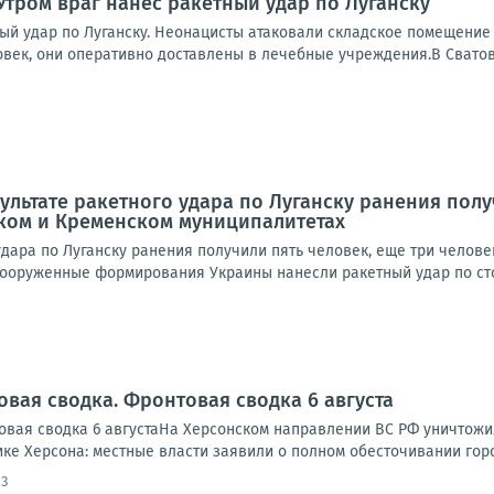
Утром враг нанес ракетный удар по Луганску
ный удар по Луганску. Неонацисты атаковали складское помещение
овек, они оперативно доставлены в лечебные учреждения.В Сватов
зультате ракетного удара по Луганску ранения пол
ском и Кременском муниципалитетах
удара по Луганску ранения получили пять человек, еще три челов
ооруженные формирования Украины нанесли ракетный удар по сто
овая сводка. Фронтовая сводка 6 августа
вая сводка 6 августаНа Херсонском направлении ВС РФ уничтожи
ике Херсона: местные власти заявили о полном обесточивании города
13