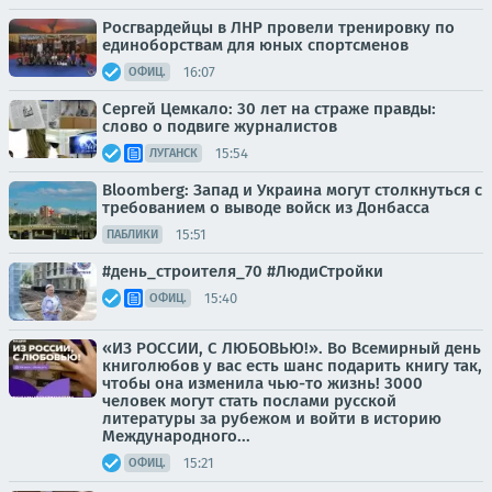
Росгвардейцы в ЛНР провели тренировку по
единоборствам для юных спортсменов
16:07
ОФИЦ.
Сергей Цемкало: 30 лет на страже правды:
слово о подвиге журналистов
15:54
ЛУГАНСК
Bloomberg: Запад и Украина могут столкнуться с
требованием о выводе войск из Донбасса
15:51
ПАБЛИКИ
#день_строителя_70 #ЛюдиСтройки
15:40
ОФИЦ.
«ИЗ РОССИИ, С ЛЮБОВЬЮ!». Во Всемирный день
книголюбов у вас есть шанс подарить книгу так,
чтобы она изменила чью-то жизнь! 3000
человек могут стать послами русской
литературы за рубежом и войти в историю
Международного...
15:21
ОФИЦ.