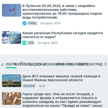
В Луганске 08.08.2026, в связи с аварийно-
восстановительными работами,
ориентировочно до 18:00 прекращена подача
воды потребителям:
Сегодня, 10:19
ОФИЦ.
Каким регионам Республики сегодня придется
спасаться от жары?
Сегодня, 08:01
СМИ
ЛЕНТА
ТОП
ОФИЦ.
ВИДЕО
СМИ
ВОЕНКОРЫ
МНЕНИЯ
ПАБЛИКИ
ФОТО
ЛОНГРИДЫ
Дрон ВСУ атаковал машину скорой помощи в
Новой Маячке Херсонской области
18:35
ПАБЛИКИ
Герои среди нас!. Они не носят плащей, а
надевают форму и отправляются спасать и
помогать каждому из нас! Админ рекомендует
подписаться на канал "Правда за нами": канал