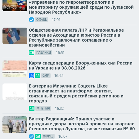
«Управление по гидрометеорологии и
мониторингу окружающей среды по Луганской
Народной Республике»
17:01
ОФИЦ.
Общественная палата ЛНР и Региональное
отделение Ассоциации юристов России в
Республике заключили соглашение о
взаимодействии
16:51
ПАБЛИКИ
Карта спецоперации Вооруженных сил России
на Украине на 08.08.2026
16:45
СМИ
Екатерина Мизулина: Соцсеть Likee
ограничивает на платформе контент,
связанный с рядом российских регионов и
городов
16:32
МНЕНИЯ
Виктор Водолацкий: Принял участие в
празднике двора, который прошел на квартале
Степном города Луганска, возле гимназии № 60
16:07
ОФИЦ.