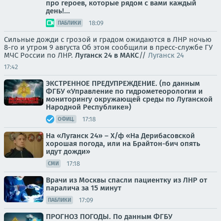
про героев, которые рядом с вами каждый
день!...
18:09
ПАБЛИКИ
Сильные дожди с грозой и градом ожидаются в ЛНР ночью
8-го и утром 9 августа Об этом сообщили в пресс-службе ГУ
МЧС России по ЛНР.
Луганск 24 в МАКС
//
Луганск 24
17:42
ЭКСТРЕННОЕ ПРЕДУПРЕЖДЕНИЕ. (по данным
ФГБУ «Управление по гидрометеорологии и
мониторингу окружающей среды по Луганской
Народной Республике»)
17:18
ОФИЦ.
На «Луганск 24» – Х/ф «На Дерибасовской
хорошая погода, или на Брайтон-бич опять
идут дожди»
17:18
СМИ
Врачи из Москвы спасли пациентку из ЛНР от
паралича за 15 минут
17:09
ПАБЛИКИ
ПРОГНОЗ ПОГОДЫ. По данным ФГБУ