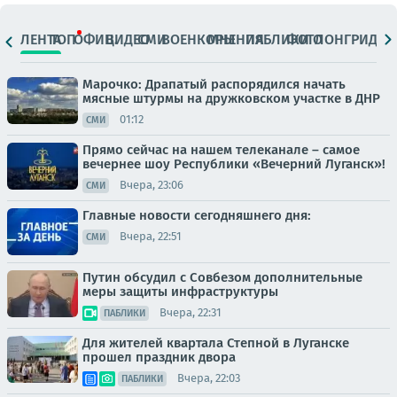
ЛЕНТА
ТОП
ОФИЦ.
ВИДЕО
СМИ
ВОЕНКОРЫ
МНЕНИЯ
ПАБЛИКИ
ФОТО
ЛОНГРИДЫ
Марочко: Драпатый распорядился начать
мясные штурмы на дружковском участке в ДНР
01:12
СМИ
Прямо сейчас на нашем телеканале – самое
вечернее шоу Республики «Вечерний Луганск»!
Вчера, 23:06
СМИ
Главные новости сегодняшнего дня:
Вчера, 22:51
СМИ
Путин обсудил с Совбезом дополнительные
меры защиты инфраструктуры
Вчера, 22:31
ПАБЛИКИ
Для жителей квартала Степной в Луганске
прошел праздник двора
Вчера, 22:03
ПАБЛИКИ