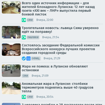
Всего один источник информации – для
жителей блокадного Луганска: 12 лет назад
газета «XXI век – ЛНР» выпустила первый
боевой листок
Вчера, 22:00
СМИ
Трогательная новость: львица Сима уверенно
идёт на поправку!
Вчера, 21:54
ПАБЛИКИ
Состоялось заседание Федеральной комиссии
Всероссийского конкурса лучших проектов
создания городской среды
Вчера, 21:29
ОФИЦ.
Жара не помеха: в Луганске обновляют
остановки
Вчера, 21:09
СМИ
Аномальная жара в Луганске: столбики
термометров поднялись выше 40 градусов
тепла
Вчера, 20:54
СМИ
3 человека погибли и 28 пострадали после атак