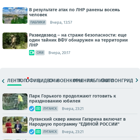
В результате атак по ЛНР ранены восемь
человек
Вчера, 13:57
ПАБЛИКИ
Разведвзвод – на страже безопасности: еще
один тайник ВФУ обнаружен на территории
ЛНР
Вчера, 20:17
СМИ
ЛЕНТА
ТОП
ОФИЦ.
ВИДЕО
СМИ
ВОЕНКОРЫ
МНЕНИЯ
ПАБЛИКИ
ФОТО
ЛОНГРИДЫ
Парк Горького продолжают готовить к
празднованию юбилея
Вчера, 23:21
ЛУГАНСК
Луганский сквер имени Гагарина включат в
Народную программу "ЕДИНОЙ РОССИИ"
Вчера, 23:21
ЛУГАНСК