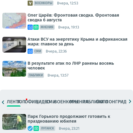
Вчера, 12:53
ВОЕНКОРЫ
Олег Царёв: Фронтовая сводка. Фронтовая
сводка 6 августа
Вчера, 19:13
МНЕНИЯ
Атаки ВСУ на энергетику Крыма и африканская
жара: главное за день
Вчера, 22:36
СМИ
В результате атак по ЛНР ранены восемь
человек
Вчера, 13:57
ПАБЛИКИ
ЛЕНТА
ТОП
ОФИЦ.
ВИДЕО
СМИ
ВОЕНКОРЫ
МНЕНИЯ
ПАБЛИКИ
ФОТО
ЛОНГРИДЫ
Парк Горького продолжают готовить к
празднованию юбилея
Вчера, 23:21
ЛУГАНСК