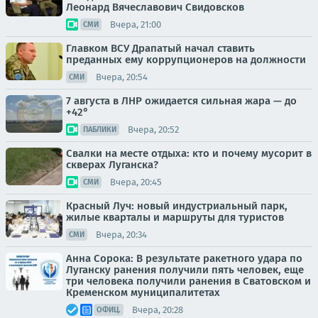
Леонард Вячеславович Свидовсков
Вчера, 21:00
СМИ
Главком ВСУ Драпатый начал ставить
преданных ему коррупционеров на должности
Вчера, 20:54
СМИ
7 августа в ЛНР ожидается сильная жара — до
+42°
Вчера, 20:52
ПАБЛИКИ
Свалки на месте отдыха: кто и почему мусорит в
скверах Луганска?
Вчера, 20:45
СМИ
Красный Луч: новый индустриальный парк,
жилые кварталы и маршруты для туристов
Вчера, 20:34
СМИ
Анна Сорока: В результате ракетного удара по
Луганску ранения получили пять человек, еще
три человека получили ранения в Сватовском и
Кременском муниципалитетах
Вчера, 20:28
ОФИЦ.