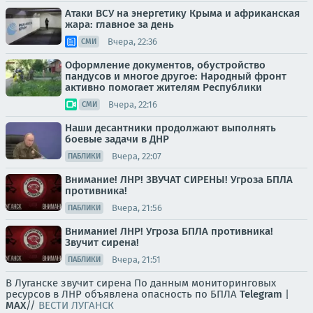
Атаки ВСУ на энергетику Крыма и африканская
жара: главное за день
Вчера, 22:36
СМИ
Оформление документов, обустройство
пандусов и многое другое: Народный фронт
активно помогает жителям Республики
Вчера, 22:16
СМИ
Наши десантники продолжают выполнять
боевые задачи в ДНР
Вчера, 22:07
ПАБЛИКИ
Внимание! ЛНР! ЗВУЧАТ СИРЕНЫ! Угроза БПЛА
противника!
Вчера, 21:56
ПАБЛИКИ
Внимание! ЛНР! Угроза БПЛА противника!
Звучит сирена!
Вчера, 21:51
ПАБЛИКИ
В Луганске звучит сирена По данным мониторинговых
ресурсов в ЛНР объявлена опасность по БПЛА
Telegram
|
MAX
//
ВЕСТИ ЛУГАНСК