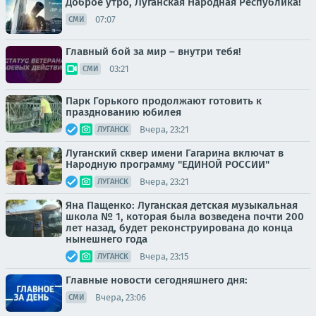
Доброе утро, Луганская Народная Республика!
07:07
СМИ
Главный бой за мир – внутри тебя!
03:21
СМИ
Парк Горького продолжают готовить к
празднованию юбилея
Вчера, 23:21
ЛУГАНСК
Луганский сквер имени Гагарина включат в
Народную программу "ЕДИНОЙ РОССИИ"
Вчера, 23:21
ЛУГАНСК
Яна Пащенко: Луганская детская музыкальная
школа № 1, которая была возведена почти 200
лет назад, будет реконструирована до конца
нынешнего года
Вчера, 23:15
ЛУГАНСК
Главные новости сегодняшнего дня:
Вчера, 23:06
СМИ