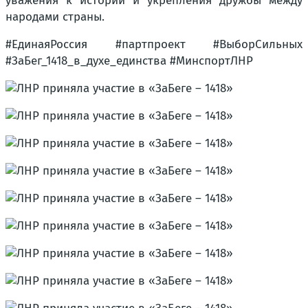
уважения к истории и укрепления дружбы между
народами страны.
#ЕдинаяРоссия #партпроект #ВыборСильных
#ЗаБег_1418_в_духе_единства #МинспортЛНР