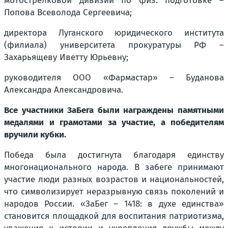
мотострелковой дивизии по физ. подготовке –
Попова Всеволода Сергеевича;
директора Луганского юридического института
(филиала) университета прокуратуры РФ –
Захарьящеву Иветту Юрьевну;
руководителя ООО «Фармастар» – Буданова
Александра Александровича.
Все участники ЗаБега были награждены памятными
медалями и грамотами за участие, а победителям
вручили кубки.
Победа была достигнута благодаря единству
многонационального народа. В забеге принимают
участие люди разных возрастов и национальностей,
что символизирует неразрывную связь поколений и
народов России. «ЗаБег – 1418: в духе единства»
становится площадкой для воспитания патриотизма,