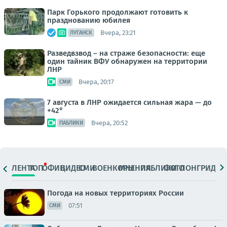
Парк Горького продолжают готовить к
празднованию юбилея
Вчера, 23:21
ЛУГАНСК
Разведвзвод – на страже безопасности: еще
один тайник ВФУ обнаружен на территории
ЛНР
Вчера, 20:17
СМИ
7 августа в ЛНР ожидается сильная жара — до
+42°
Вчера, 20:52
ПАБЛИКИ
ЛЕНТА
ТОП
ОФИЦ.
ВИДЕО
СМИ
ВОЕНКОРЫ
МНЕНИЯ
ПАБЛИКИ
ФОТО
ЛОНГРИДЫ
Погода на новых территориях России
07:51
СМИ