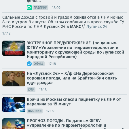
день!...
18:09
ПАБЛИКИ
Сильные дожди с грозой и градом ожидаются в ЛНР ночью
8-го и утром 9 августа Об этом сообщили в пресс-службе ГУ
МЧС России по ЛНР.
Луганск 24 в МАКС
//
Луганск 24
17:42
ЭКСТРЕННОЕ ПРЕДУПРЕЖДЕНИЕ. (по данным
ФГБУ «Управление по гидрометеорологии и
мониторингу окружающей среды по Луганской
Народной Республике»)
17:18
ОФИЦ.
На «Луганск 24» – Х/ф «На Дерибасовской
хорошая погода, или на Брайтон-бич опять
идут дожди»
17:18
СМИ
Врачи из Москвы спасли пациентку из ЛНР от
паралича за 15 минут
17:09
ПАБЛИКИ
ПРОГНОЗ ПОГОДЫ. По данным ФГБУ
«Управление по гидрометеорологии и