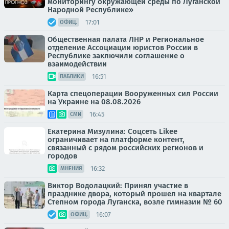
мониторингу окружающей среды по Луганской
Народной Республике»
17:01
ОФИЦ.
Общественная палата ЛНР и Региональное
отделение Ассоциации юристов России в
Республике заключили соглашение о
взаимодействии
16:51
ПАБЛИКИ
Карта спецоперации Вооруженных сил России
на Украине на 08.08.2026
16:45
СМИ
Екатерина Мизулина: Соцсеть Likee
ограничивает на платформе контент,
связанный с рядом российских регионов и
городов
16:32
МНЕНИЯ
Виктор Водолацкий: Принял участие в
празднике двора, который прошел на квартале
Степном города Луганска, возле гимназии № 60
16:07
ОФИЦ.