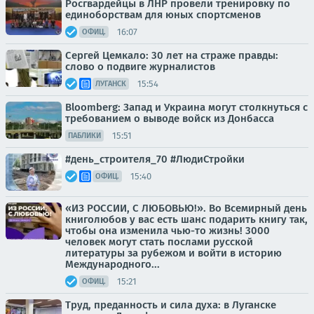
Росгвардейцы в ЛНР провели тренировку по
единоборствам для юных спортсменов
16:07
ОФИЦ.
Сергей Цемкало: 30 лет на страже правды:
слово о подвиге журналистов
15:54
ЛУГАНСК
Bloomberg: Запад и Украина могут столкнуться с
требованием о выводе войск из Донбасса
15:51
ПАБЛИКИ
#день_строителя_70 #ЛюдиСтройки
15:40
ОФИЦ.
«ИЗ РОССИИ, С ЛЮБОВЬЮ!». Во Всемирный день
книголюбов у вас есть шанс подарить книгу так,
чтобы она изменила чью-то жизнь! 3000
человек могут стать послами русской
литературы за рубежом и войти в историю
Международного...
15:21
ОФИЦ.
Труд, преданность и сила духа: в Луганске