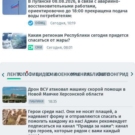
В Луганске 08.08.2026, в связи с аварийно-
восстановительными работами,
ориентировочно до 18:00 прекращена подача
воды потребителям:
Сегодня, 10:19
ОФИЦ.
Каким регионам Республики сегодня придется
спасаться от жары?
Сегодня, 08:01
СМИ
ЛЕНТА
ТОП
ОФИЦ.
ВИДЕО
СМИ
ВОЕНКОРЫ
МНЕНИЯ
ПАБЛИКИ
ФОТО
ЛОНГРИДЫ
Дрон ВСУ атаковал машину скорой помощи в
Новой Маячке Херсонской области
18:35
ПАБЛИКИ
Герои среди нас!. Они не носят плащей, а
надевают форму и отправляются спасать и
помогать каждому из нас! Админ рекомендует
подписаться на канал "Правда за нами": канал
про героев, которые рядом с вами каждый