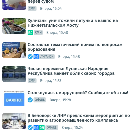
перед судом
Вчера, 16:04
СМИ
Хулиганы уничтожили петуньи в кашпо на
Нижнетагильском мосту
Вчера, 15:48
СМИ
Состоялся тематический прием по вопросам
образования
Вчера, 15:48
ЛУГАНСК
Чистая перемена: Луганская Народная
Республика меняет облик своих городов
Вчера, 15:33
СМИ
Столкнулись с коррупцией? Сообщите об этом!
Вчера, 15:28
ОФИЦ.
В Беловодске ЛНР предложены мероприятия по
развитию агропромышленного комплекса
Вчера, 15:24
ОФИЦ.