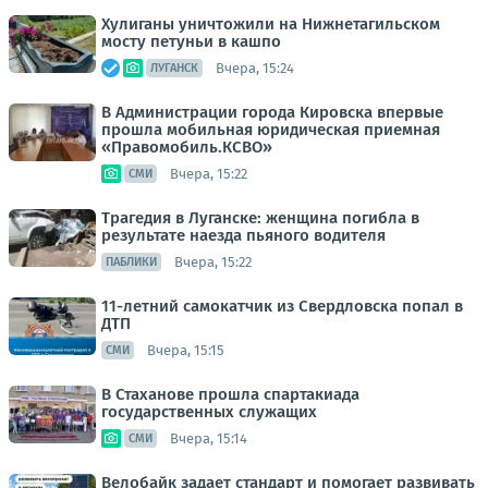
Хулиганы уничтожили на Нижнетагильском
мосту петуньи в кашпо
Вчера, 15:24
ЛУГАНСК
В Администрации города Кировска впервые
прошла мобильная юридическая приемная
«Правомобиль.КСВО»
Вчера, 15:22
СМИ
Трагедия в Луганске: женщина погибла в
результате наезда пьяного водителя
Вчера, 15:22
ПАБЛИКИ
11-летний самокатчик из Свердловска попал в
ДТП
Вчера, 15:15
СМИ
В Стаханове прошла спартакиада
государственных служащих
Вчера, 15:14
СМИ
Велобайк задает стандарт и помогает развивать