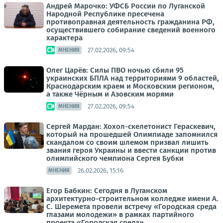
Андрей Марочко: УФСБ России по Луганской
Народной Республике пресечена
противоправная деятельность гражданина РФ,
осуществившего собирание сведений военного
характера
27.02.2026, 09:54
МНЕНИЯ
Олег Царёв: Силы ПВО ночью сбили 95
украинских БПЛА над территориями 9 областей,
Краснодарским краем и Московским регионом,
а также Чёрным и Азовским морями
27.02.2026, 09:54
МНЕНИЯ
Сергей Мардан: Хохол-скелетонист Гераскевич,
который на прошедшей Олимпиаде запомнился
скандалом со своим шлемом призвал лишить
звания героя Украины и ввести санкции против
олимпийского чемпиона Сергея Бубки
26.02.2026, 15:16
МНЕНИЯ
Егор Бабкин: Сегодня в Луганском
архитектурно-строительном колледже имени А.
С. Шеремета провели встречу «Городская среда
глазами молодежи» в рамках партийного
проекта «Городская среда»