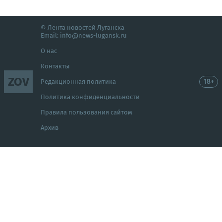
© Лента новостей Луганска
Email:
info@news-lugansk.ru
О нас
Контакты
ZOV
18+
Редакционная политика
Политика конфиденциальности
Правила пользования сайтом
Архив