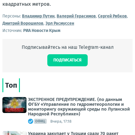
квадратных метров.
Персоны:
Владимир Путин
,
Валерий Герасимов
,
Сергей Рябков
,
Дмитрий Ворошилов
,
Эрл Расмуссен
Источник:
РИА Новости Крым
Подписывайтесь на наш Telegram-канал
ПОДПИСАТЬСЯ
Топ
ЭКСТРЕННОЕ ПРЕДУПРЕЖДЕНИЕ. (по данным
ФГБУ «Управление по гидрометеорологии и
мониторингу окружающей среды по Луганской
Народной Республике»)
Вчера, 17:18
ОФИЦ.
Украина закупает у Турции сразу 70 ракет