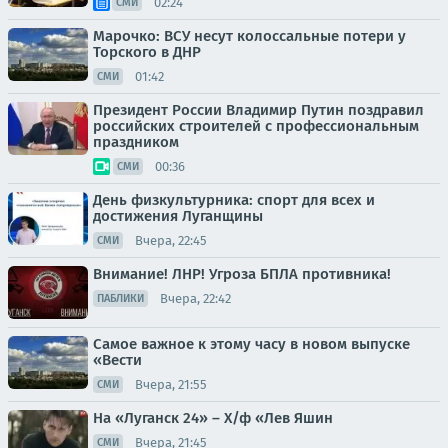
02:24
СМИ
Марочко: ВСУ несут колоссальные потери у
Торского в ДНР
01:42
СМИ
Президент России Владимир Путин поздравил
российских строителей с профессиональным
праздником
00:36
СМИ
День физкультурника: спорт для всех и
достижения Луганщины
Вчера, 22:45
СМИ
Внимание! ЛНР! Угроза БПЛА противника!
Вчера, 22:42
ПАБЛИКИ
Самое важное к этому часу в новом выпуске
«Вести
Вчера, 21:55
СМИ
На «Луганск 24» – Х/ф «Лев Яшин
Вчера, 21:45
СМИ