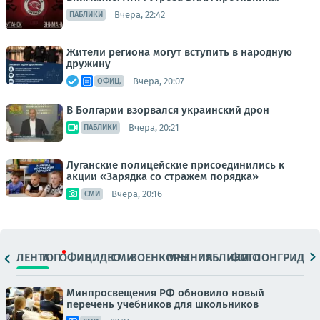
Вчера, 22:42
ПАБЛИКИ
Жители региона могут вступить в народную
дружину
Вчера, 20:07
ОФИЦ.
В Болгарии взорвался украинский дрон
Вчера, 20:21
ПАБЛИКИ
Луганские полицейские присоединились к
акции «Зарядка со стражем порядка»
Вчера, 20:16
СМИ
ЛЕНТА
ТОП
ОФИЦ.
ВИДЕО
СМИ
ВОЕНКОРЫ
МНЕНИЯ
ПАБЛИКИ
ФОТО
ЛОНГРИДЫ
Минпросвещения РФ обновило новый
перечень учебников для школьников