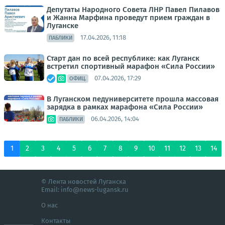
Депутаты Народного Совета ЛНР Павел Пилавов
и Жанна Марфина проведут прием граждан в
Луганске
17.04.2026, 11:18
ПАБЛИКИ
Старт дан по всей республике: как Луганск
встретил спортивный марафон «Сила России»
07.04.2026, 17:29
ОФИЦ.
В Луганском педуниверситете прошла массовая
зарядка в рамках марафона «Сила России»
06.04.2026, 14:04
ПАБЛИКИ
1
2
3
4
5
6
7
8
9
10
11
12
13
14
© Лента новостей Луганска
Email:
info@news-lugansk.ru
О нас
Контакты