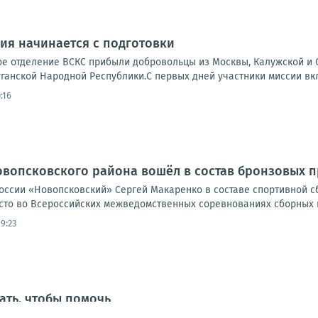
ия начинается с подготовки
ое отделение ВСКС прибыли добровольцы из Москвы, Калужской и О
ганской Народной Республики.С первых дней участники миссии вкл
:16
вопсковского района вошёл в состав бронзовых 
оссии «Новопсковский» Сергей Макаренко в составе спортивной с
сто во Всероссийских межведомственных соревнованиях сборных к
19:23
ать, чтобы помочь
 регионального отделения ВСКС провели мастер-класс по основам