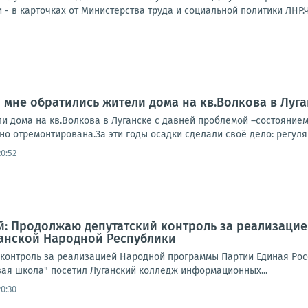
 - в карточках от Министерства труда и социальной политики ЛНР.Чи
о мне обратились жители дома на кв.Волкова в Луг
и дома на кв.Волкова в Луганске с давней проблемой –состоянием
о отремонтирована.За эти годы осадки сделали своё дело: регуляр
20:52
й: Продолжаю депутатский контроль за реализаци
ганской Народной Республики
контроль за реализацией Народной программы Партии Единая Росс
вая школа" посетил Луганский колледж информационных...
20:30