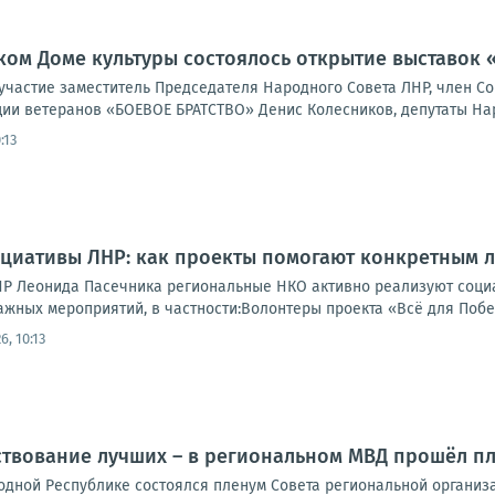
ком Доме культуры состоялось открытие выставок 
участие заместитель Председателя Народного Совета ЛНР, член Со
ии ветеранов «БОЕВОЕ БРАТСТВО» Денис Колесников, депутаты Наро
:13
циативы ЛНР: как проекты помогают конкретным 
Р Леонида Пасечника региональные НКО активно реализуют социа
жных мероприятий, в частности:Волонтеры проекта «Всё для Побед
6, 10:13
ствование лучших – в региональном МВД прошёл п
одной Республике состоялся пленум Совета региональной организ