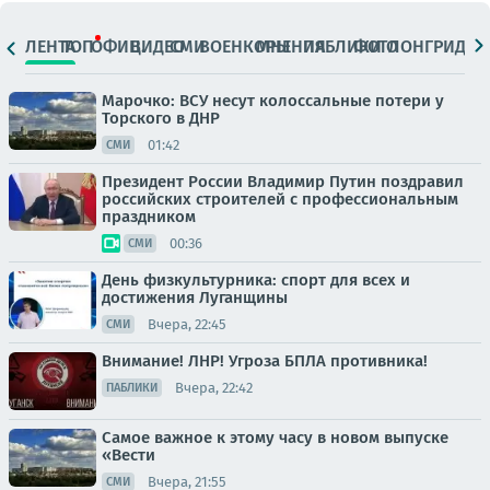
ЛЕНТА
ТОП
ОФИЦ.
ВИДЕО
СМИ
ВОЕНКОРЫ
МНЕНИЯ
ПАБЛИКИ
ФОТО
ЛОНГРИДЫ
Марочко: ВСУ несут колоссальные потери у
Торского в ДНР
01:42
СМИ
Президент России Владимир Путин поздравил
российских строителей с профессиональным
праздником
00:36
СМИ
День физкультурника: спорт для всех и
достижения Луганщины
Вчера, 22:45
СМИ
Внимание! ЛНР! Угроза БПЛА противника!
Вчера, 22:42
ПАБЛИКИ
Самое важное к этому часу в новом выпуске
«Вести
Вчера, 21:55
СМИ