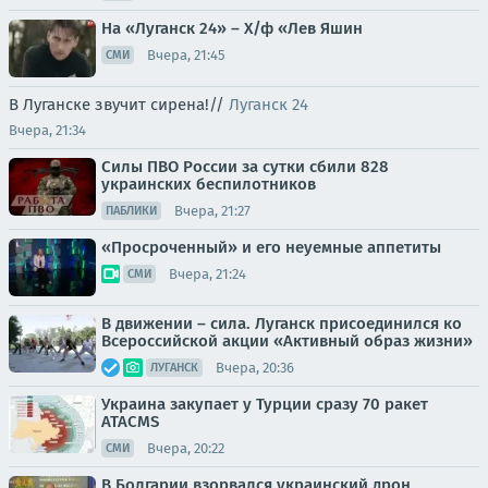
На «Луганск 24» – Х/ф «Лев Яшин
Вчера, 21:45
СМИ
В Луганске звучит сирена!//
Луганск 24
Вчера, 21:34
Силы ПВО России за сутки сбили 828
украинских беспилотников
Вчера, 21:27
ПАБЛИКИ
«Просроченный» и его неуемные аппетиты
Вчера, 21:24
СМИ
В движении – сила. Луганск присоединился ко
Всероссийской акции «Активный образ жизни»
Вчера, 20:36
ЛУГАНСК
Украина закупает у Турции сразу 70 ракет
ATACMS
Вчера, 20:22
СМИ
В Болгарии взорвался украинский дрон