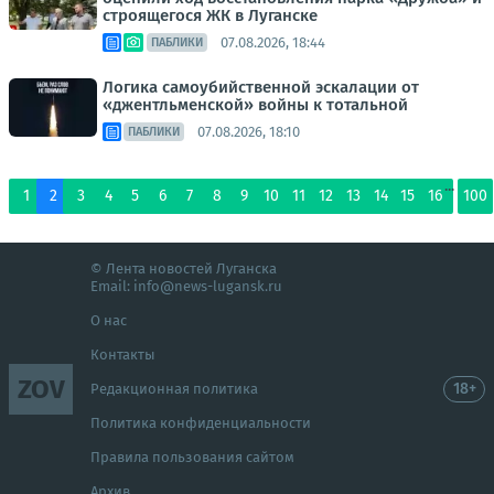
строящегося ЖК в Луганске
07.08.2026, 18:44
ПАБЛИКИ
Логика самоубийственной эскалации от
«джентльменской» войны к тотальной
07.08.2026, 18:10
ПАБЛИКИ
...
1
2
3
4
5
6
7
8
9
10
11
12
13
14
15
16
100
© Лента новостей Луганска
Email:
info@news-lugansk.ru
О нас
Контакты
ZOV
18+
Редакционная политика
Политика конфиденциальности
Правила пользования сайтом
Архив