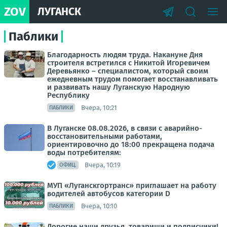
ZOV
ЛУГАНСК
Паблики
Благодарность людям труда. Накануне Дня
строителя встретился с Никитой Игоревичем
Деревьянко – специалистом, который своим
ежедневным трудом помогает восстанавливать
и развивать нашу Луганскую Народную
Республику
Вчера, 10:21
ПАБЛИКИ
В Луганске 08.08.2026, в связи с аварийно-
восстановительными работами,
ориентировочно до 18:00 прекращена подача
воды потребителям:
Вчера, 10:19
ОФИЦ.
МУП «Луганскгортранс» приглашает на работу
водителей автобусов категории D
Вчера, 10:10
ПАБЛИКИ
Дорогие наши друзья, товарищи и подписчики!