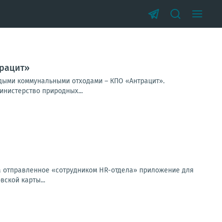
трацит»
дыми коммунальными отходами – КПО «Антрацит».
нистерство природных...
ала отправленное «сотрудником HR-отдела» приложение для
ской карты...