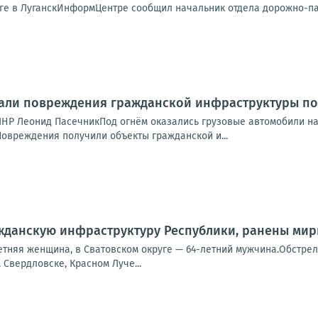
нге в ЛуганскИнформЦентре сообщил начальник отдела дорожно-па
али повреждения гражданской инфраструктуры пос
ЛНР Леонид ПасечникПод огнём оказались грузовые автомобили на
Повреждения получили объекты гражданской и...
ажданскую инфраструктуру Республики, ранены ми
етняя женщина, в Сватовском округе — 64-летний мужчина.Обстрел
 Свердловске, Красном Луче...