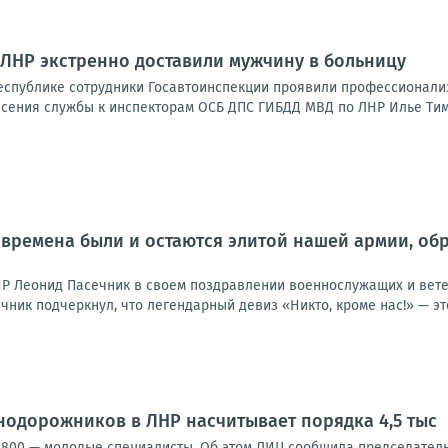
ЛНР экстренно доставили мужчину в больницу
еспублике сотрудники Госавтоинспекции проявили профессионализ
есения службы к инспекторам ОСБ ДПС ГИБДД МВД по ЛНР Илье Тим
 времена были и остаются элитой нашей армии, об
НР Леонид Пасечник в своем поздравлении военнослужащих и ве
ник подчеркнул, что легендарный девиз «Никто, кроме нас!» — это
одорожников в ЛНР насчитывает порядка 4,5 тыс
х 800 — молодые специалисты. Об этом ЛИЦ сообщила председател