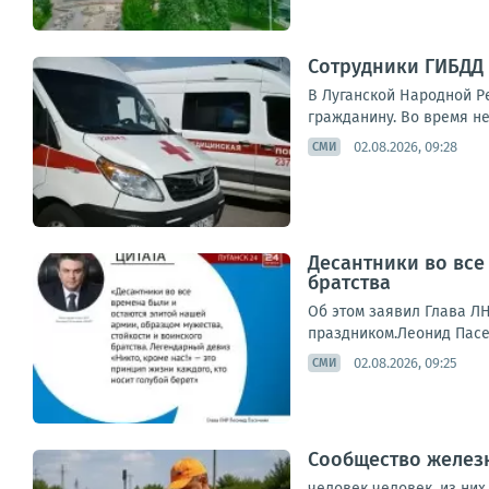
Сотрудники ГИБДД 
В Луганской Народной Р
гражданину. Во время н
02.08.2026, 09:28
СМИ
Десантники во все
братства
Об этом заявил Глава Л
праздником.Леонид Пасеч
02.08.2026, 09:25
СМИ
Сообщество железн
человек человек, из ни