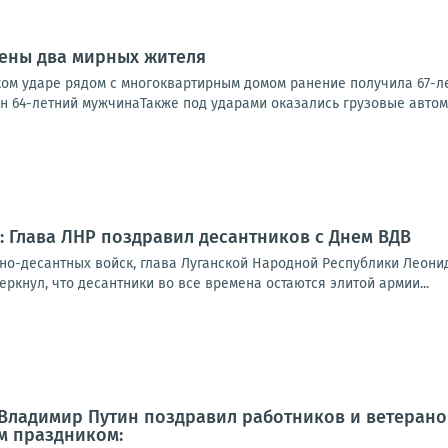
нены два мирных жителя
ом ударе рядом с многоквартирным домом ранение получила 67-ле
 64-летний мужчинаТакже под ударами оказались грузовые автомоб
": Глава ЛНР поздравил десантников с Днем ВДВ
ушно-десантных войск, глава Луганской Народной Республики Леон
ркнул, что десантники во все времена остаются элитой армии...
Владимир Путин поздравил работников и ветерано
 праздником: