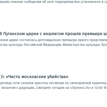
едомо ложном сообщении об акте терроризма.Как установлено в су
 В Луганском цирке с аншлагом прошла премьера ш
енном цирке состоялась долгожданная премьера яркого представл
ства культуры Российской Федерации, Министерства культуры Луга
 Т/с «Чисто московские убийства»
делица сети салонов красоты: несмотря на своенравный характер,
алантом к дедукции…Смотрите сегодня на «Луганск 24» в 12:40! 16 +