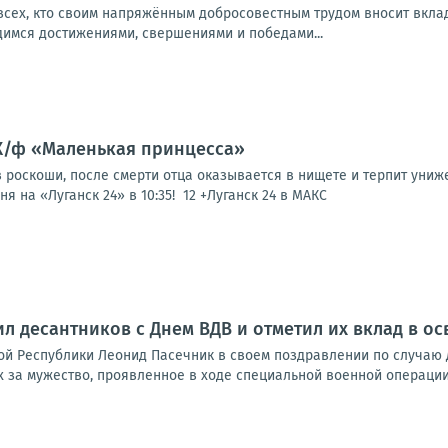
сех, кто своим напряжённым добросовестным трудом вносит вклад
димся достижениями, свершениями и победами...
 Х/ф «Маленькая принцесса»
роскоши, после смерти отца оказывается в нищете и терпит униже
я на «Луганск 24» в 10:35! 12 +Луганск 24 в МАКС
л десантников с Днем ВДВ и отметил их вклад в 
ой Республики Леонид Пасечник в своем поздравлении по случаю 
х за мужество, проявленное в ходе специальной военной операци