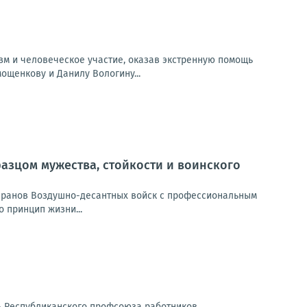
м и человеческое участие, оказав экстренную помощь
ощенкову и Данилу Вологину...
разцом мужества, стойкости и воинского
теранов Воздушно-десантных войск с профессиональным
 принцип жизни...
ь Республиканского профсоюза работников